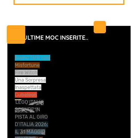
LE ULTIME MOC INSERITE..
Siamo fatti così
Misfortune
Fire Witch
Una Sorpresa
Inaspettata
Cubeleon
LEGO ITALIA
SCENDE IN
PISTA AL GIRO
D’ITALIA 2026:
IL 31 MAGGIO