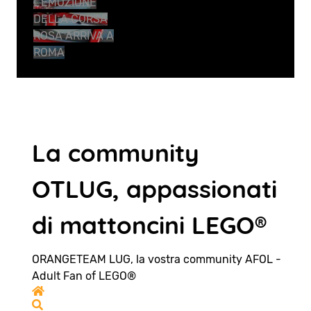
L’EMOZIONE
DELLA CORSA
ROSA ARRIVA A
ROMA
La community
OTLUG, appassionati
di mattoncini LEGO®
ORANGETEAM LUG, la vostra community AFOL -
Adult Fan of LEGO®
Home
Search