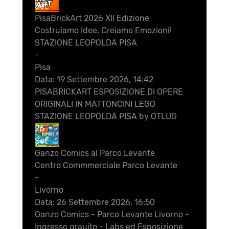
Set
PisaBrickArt 2026 XII Edizione
Costruiamo Idee, Creiamo Emozioni!
STAZIONE LEOPOLDA PISA
-
Pisa
Data:
19 Settembre 2026, 14:42
PISABRICKART ESPOSIZIONE DI OPERE
ORIGINALI IN MATTONCINI LEGO
STAZIONE LEOPOLDA PISA by OTLUG
26
Set
Ganzo Comics al Parco Levante
Centro Commmerciale Parco Levante
-
Livorno
Data:
26 Settembre 2026, 16:50
Ganzo Comics - Parco Levante Livorno -
Ingresso grauito - Labs ed Esposizione