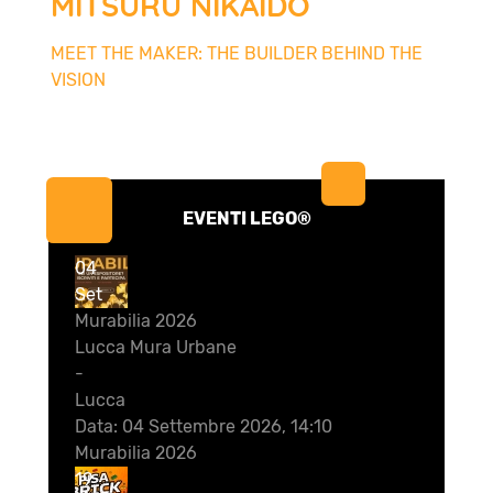
MITSURU NIKAIDO
MEET THE MAKER: THE BUILDER BEHIND THE
VISION
EVENTI LEGO®
04
Set
Murabilia 2026
Lucca Mura Urbane
-
Lucca
Data:
04 Settembre 2026, 14:10
Murabilia 2026
19