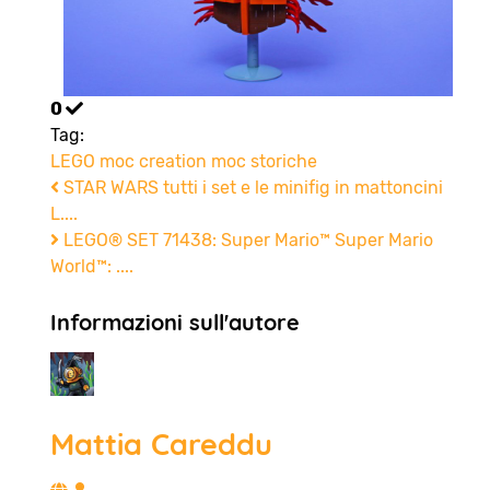
0
Tag:
LEGO
moc
creation
moc storiche
STAR WARS tutti i set e le minifig in mattoncini
L....
LEGO® SET 71438: Super Mario™ Super Mario
World™: ....
Informazioni sull'autore
Mattia Careddu