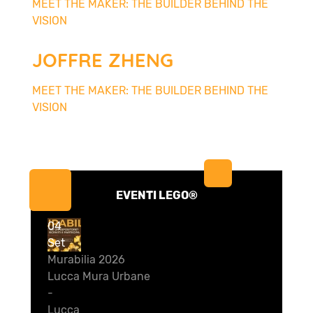
MEET THE MAKER: THE BUILDER BEHIND THE
VISION
JOFFRE ZHENG
MEET THE MAKER: THE BUILDER BEHIND THE
VISION
EVENTI LEGO®
04
Set
Murabilia 2026
Lucca Mura Urbane
-
Lucca