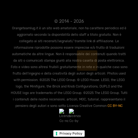
© 2014 - 2026
Orangeteamlug.it è un sito web amatoriale, non ha carattere periodico ed è
aggiornato secondo la disponibilità dello staff a titolo gratuito. Non è
collegato ai siti recensiti/segnalati/ tramite link di affiliazione. Le
informazione riprodotte possono essere imprecise e/o frutto di traduzioni
automatiche da altre lingue. Non è responsabile dei contenuti quando tratti
da siti o comunicati stampa giunti alla nostra casella di posta elettronica.
Foto e video sono altresi fruibili gratuitamente in rete e in qualche caso sono
frutto dell'ingegno e della creatività degli autori degli articoli. Photos used
with permission. ©2025 The LEGO Group. © LEGO House. LEGO, the LEGO
logo, the Miniﬁgure, the Brick and Knob Conﬁgurations, DUPLO and the
HOUSE logo are trademarks of the LEGO Group. ©2025 The LEGO Group. Tutti
i contenuti delle nostre recensioni, articoli, MOC, tutorial, rappresentano il
pensiero degli autori e sono sotto Licenza Creative Common
CC BY-NC
Privacy Policy