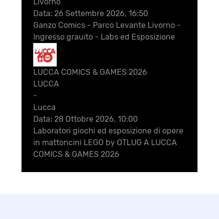
Livorno
Data:
26 Settembre 2026, 16:50
Ganzo Comics - Parco Levante Livorno -
Ingresso grauito - Labs ed Esposizione
28
Ott
LUCCA COMICS & GAMES 2026
LUCCA
-
Lucca
Data:
28 Ottobre 2026, 10:00
Laboratori giochi ed esposizione di opere
in mattoncini LEGO by OTLUG A LUCCA
COMICS & GAMES 2026