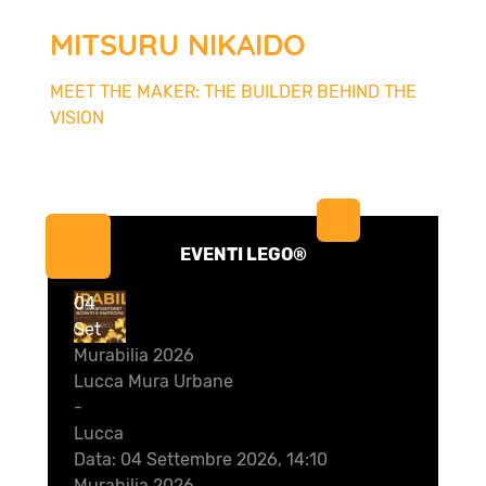
MITSURU NIKAIDO
MEET THE MAKER: THE BUILDER BEHIND THE
VISION
EVENTI LEGO®
04
Set
Murabilia 2026
Lucca Mura Urbane
-
Lucca
Data:
04 Settembre 2026, 14:10
Murabilia 2026