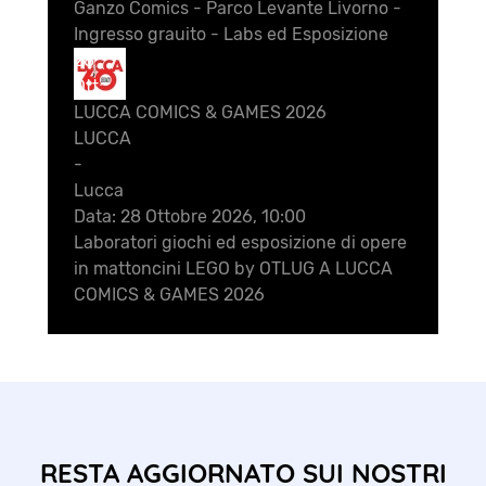
Ganzo Comics - Parco Levante Livorno -
Ingresso grauito - Labs ed Esposizione
28
Ott
LUCCA COMICS & GAMES 2026
LUCCA
-
Lucca
Data:
28 Ottobre 2026, 10:00
Laboratori giochi ed esposizione di opere
in mattoncini LEGO by OTLUG A LUCCA
COMICS & GAMES 2026
RESTA AGGIORNATO SUI NOSTRI