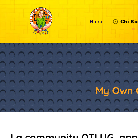
Home
Chi S
My Own 
La community OTLUG, appa