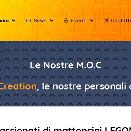
iamo
News
Eventi
Contatt
Le Nostre M.O.C
Creation
, le nostre personali 
ssionati di mattoncini LEGO