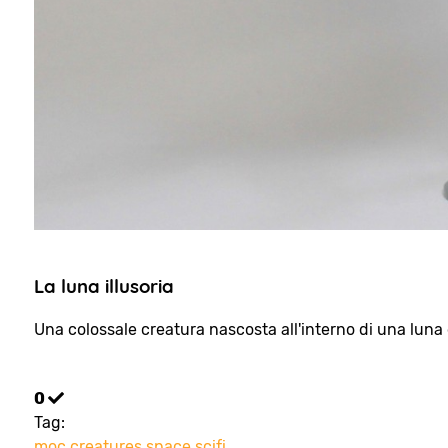
La luna illusoria
Una colossale creatura nascosta all'interno di una luna 
0
Tag:
moc
creatures
space
scifi