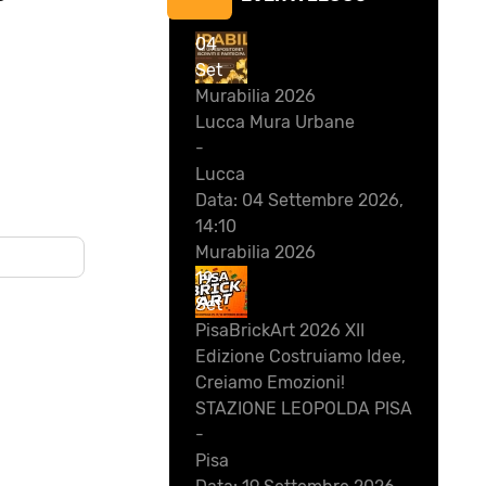
04
Set
Murabilia 2026
Lucca Mura Urbane
-
Lucca
Data:
04 Settembre 2026,
14:10
Murabilia 2026
19
Set
PisaBrickArt 2026 XII
Edizione Costruiamo Idee,
Creiamo Emozioni!
STAZIONE LEOPOLDA PISA
-
Pisa