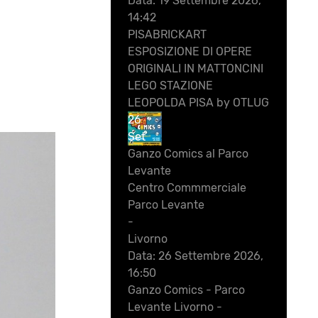
Data:
19 Settembre 2026,
14:42
PISABRICKART
ESPOSIZIONE DI OPERE
ORIGINALI IN MATTONCINI
LEGO STAZIONE
LEOPOLDA PISA by OTLUG
26
Set
Ganzo Comics al Parco
Levante
Centro Commmerciale
Parco Levante
-
Livorno
Data:
26 Settembre 2026,
16:50
Ganzo Comics - Parco
Levante Livorno -