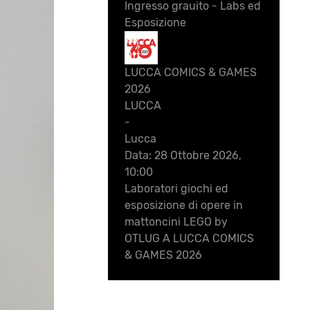
Ingresso grauito - Labs ed
Esposizione
28
Ott
LUCCA COMICS & GAMES
2026
LUCCA
-
Lucca
Data:
28 Ottobre 2026,
10:00
Laboratori giochi ed
esposizione di opere in
mattoncini LEGO by
OTLUG A LUCCA COMICS
& GAMES 2026