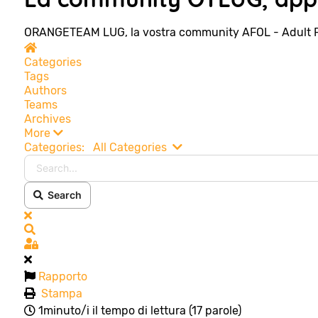
ORANGETEAM LUG, la vostra community AFOL - Adult 
Home
Categories
Tags
Authors
Teams
Archives
More
Search...
Categories:
All Categories
Search
x
Search
Sign In
Rapporto
Stampa
1minuto/i il tempo di lettura
(17 parole)