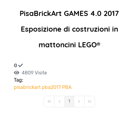
PisaBrickArt GAMES 4.0 2017
Esposizione di costruzioni in
mattoncini LEGO®
0
4809 Visite
Tag:
pisabrickart
pba2017
PBA
1
First Page
Previous Page
Next Page
Last Page