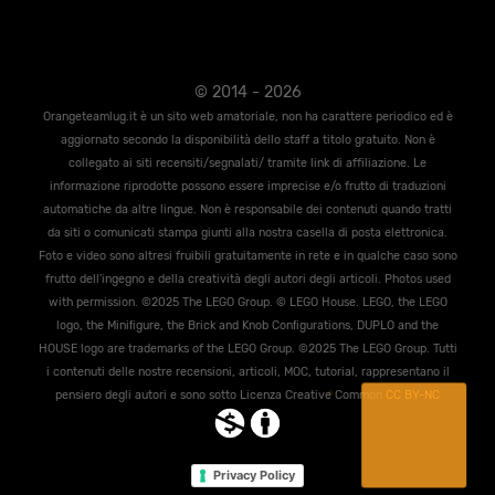
© 2014 - 2026
Orangeteamlug.it è un sito web amatoriale, non ha carattere periodico ed è
aggiornato secondo la disponibilità dello staff a titolo gratuito. Non è
collegato ai siti recensiti/segnalati/ tramite link di affiliazione. Le
informazione riprodotte possono essere imprecise e/o frutto di traduzioni
automatiche da altre lingue. Non è responsabile dei contenuti quando tratti
da siti o comunicati stampa giunti alla nostra casella di posta elettronica.
Foto e video sono altresi fruibili gratuitamente in rete e in qualche caso sono
frutto dell'ingegno e della creatività degli autori degli articoli. Photos used
with permission. ©2025 The LEGO Group. © LEGO House. LEGO, the LEGO
logo, the Miniﬁgure, the Brick and Knob Conﬁgurations, DUPLO and the
HOUSE logo are trademarks of the LEGO Group. ©2025 The LEGO Group. Tutti
i contenuti delle nostre recensioni, articoli, MOC, tutorial, rappresentano il
pensiero degli autori e sono sotto Licenza Creative Common
CC BY-NC
Privacy Policy