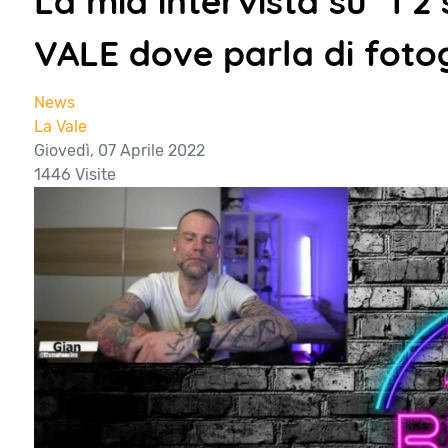
La mia intervista su "I 
VALE dove parla di foto
News
La Vale
Giovedì, 07 Aprile 2022
1446 Visite