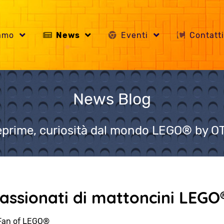
iamo
News
Eventi
Contatt
News Blog
prime, curiosità dal mondo LEGO® by 
ssionati di mattoncini LEGO
Fan of LEGO®