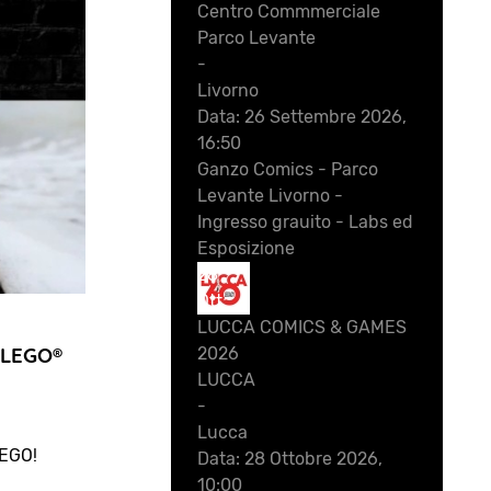
Centro Commmerciale
Parco Levante
-
Livorno
Data:
26 Settembre 2026,
16:50
Ganzo Comics - Parco
Levante Livorno -
Ingresso grauito - Labs ed
Esposizione
28
Ott
LUCCA COMICS & GAMES
g LEGO®
2026
LUCCA
-
Lucca
LEGO!
Data:
28 Ottobre 2026,
10:00