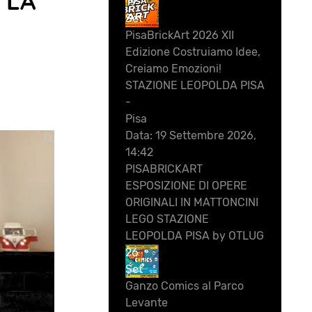
i LA
19
Set
PisaBrickArt 2026 XII
Edizione Costruiamo Idee,
Creiamo Emozioni!
STAZIONE LEOPOLDA PISA
-
Pisa
Data:
19 Settembre 2026,
14:42
PISABRICKART
ESPOSIZIONE DI OPERE
ORIGINALI IN MATTONCINI
LEGO STAZIONE
LEOPOLDA PISA by OTLUG
26
Set
Ganzo Comics al Parco
Levante