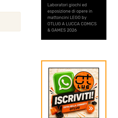
Laboratori giochi ed
esposizione di opere in
mattoncini LEGO by
OTLUG A LUCCA COMICS
& GAMES 2026