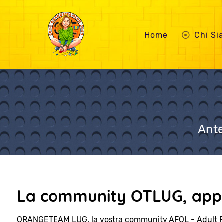
Home
Chi S
Ante
La community OTLUG, appa
ORANGETEAM LUG, la vostra community AFOL - Adult 