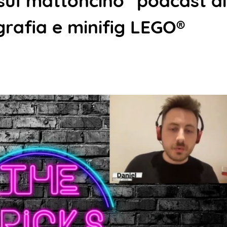
2 sul mattoncino" podcast d
grafia e minifig LEGO®