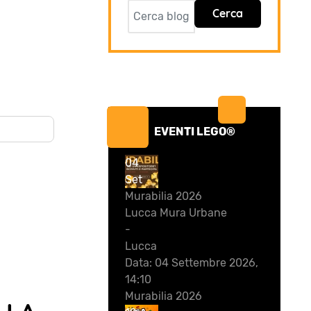
Cerca
EVENTI LEGO®
04
Set
Murabilia 2026
Lucca Mura Urbane
-
Lucca
Data:
04 Settembre 2026,
14:10
Murabilia 2026