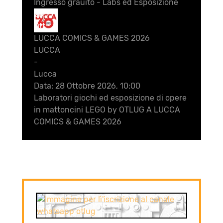
Ingresso grauito - Labs ed Esposizione
28
Ott
LUCCA COMICS & GAMES 2026
LUCCA
-
Lucca
Data:
28 Ottobre 2026, 10:00
Laboratori giochi ed esposizione di opere
in mattoncini LEGO by OTLUG A LUCCA
COMICS & GAMES 2026