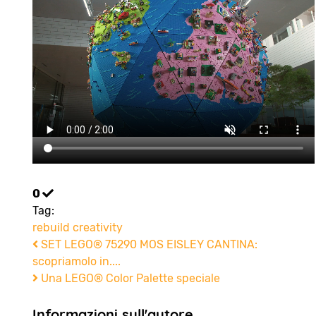
0
Tag:
rebuild
creativity
SET LEGO® 75290 MOS EISLEY CANTINA:
scopriamolo in....
Una LEGO® Color Palette speciale
Informazioni sull'autore