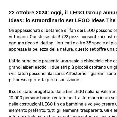
22 ottobre 2024:
oggi, il LEGO Group annun
Ideas: lo straordinario set LEGO Ideas The
Gli appassionati di botanica e i fan dei LEGO possono or
vittoriano. Questo set da 3.792 pezzi consente ai costru
ognuno ricco di dettagli intricati e oltre 35 specie di 
apprezza la bellezza della natura, questo set offre una 
L'atrio principale presenta una scala a chiocciola che 
grandi alberi esotici. I due atri più piccoli ospitano u
i visitatori possono rilassarsi. All'esterno, i giardini s
pittoresca perfetta per l'esposizione.
Il set è stato progettato dalla fan LEGO italiana Vale
10.000 persone hanno votato per trasformarlo in un set 
delle costruzioni LEGO fin da bambina e volevo creare u
elemento preferito: tutti gli elementi trasparenti. Gli 
interno; gli elementi trasparenti consentono di costruire