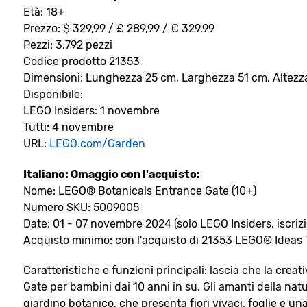
Età: 18+
Prezzo: $ 329,99 / £ 289,99 / € 329,99
Pezzi: 3.792 pezzi
Codice prodotto 21353
Dimensioni: Lunghezza 25 cm, Larghezza 51 cm, Altezz
Disponibile:
LEGO Insiders: 1 novembre
Tutti: 4 novembre
URL:
LEGO.com/Garden
Italiano: Omaggio con l'acquisto:
Nome: LEGO® Botanicals Entrance Gate (10+)
Numero SKU: 5009005
Date: 01 - 07 novembre 2024 (solo LEGO Insiders, iscrizio
Acquisto minimo: con l'acquisto di 21353 LEGO® Ideas 
Caratteristiche e funzioni principali: lascia che la cre
Gate per bambini dai 10 anni in su. Gli amanti della nat
giardino botanico, che presenta fiori vivaci, foglie e una