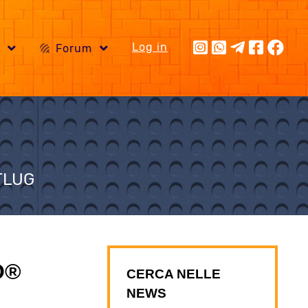
Log in
i
Forum
OTLUG
O®
CERCA NELLE
NEWS