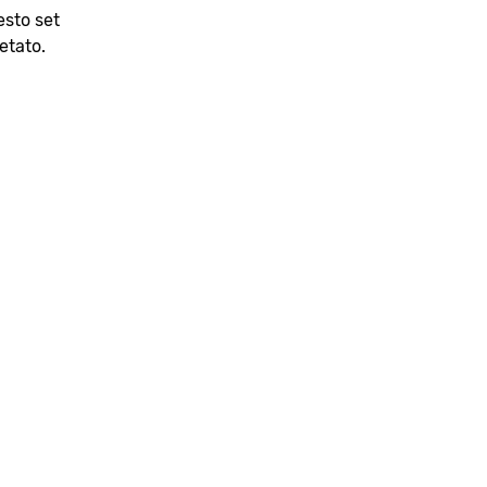
esto set
etato.