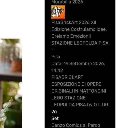
Murabilia 2026
19
Set
PisaBrickArt 2026 XII
Edizione Costruiamo Idee,
Creiamo Emozioni!
STAZIONE LEOPOLDA PISA
-
Pisa
Data:
19 Settembre 2026,
14:42
PISABRICKART
ESPOSIZIONE DI OPERE
ORIGINALI IN MATTONCINI
LEGO STAZIONE
LEOPOLDA PISA by OTLUG
26
Set
Ganzo Comics al Parco