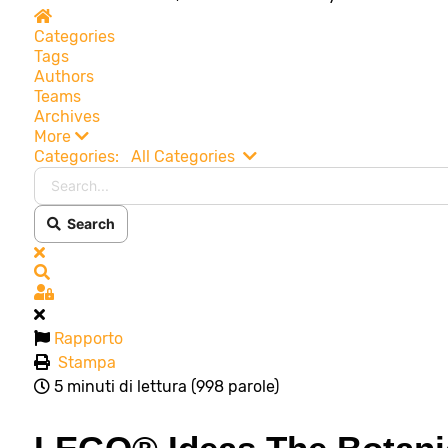
Home
Categories
Tags
Authors
Teams
Archives
More
Search...
Categories:
All Categories
Search
x
Search
Sign In
Rapporto
Stampa
5 minuti di lettura
(998 parole)