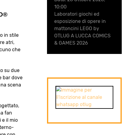
10:00
Laboratori giochi ed
GO®
esposizione di opere in
mattoncini LEGO by
 in stile
OTLUG A LUCCA COMICS
e atri,
& GAMES 2026
alcuno che
to su due
te bar dove
 una scena
ogettato,
na fan
e il mio
sterno-
nare con