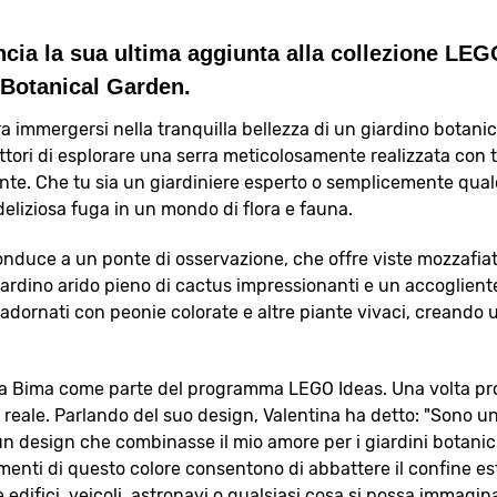
cia la sua ultima aggiunta alla collezione LE
 Botanical Garden.
a immergersi nella tranquilla bellezza di un giardino botanico
ttori di esplorare una serra meticolosamente realizzata con tr
piante. Che tu sia un giardiniere esperto o semplicemente qu
deliziosa fuga in un mondo di flora e fauna.
conduce a un ponte di osservazione, che offre viste mozzafia
n giardino arido pieno di cactus impressionanti e un accoglien
ono adornati con peonie colorate e altre piante vivaci, creando
ntina Bima come parte del programma LEGO Ideas. Una volta pr
reale. Parlando del suo design, Valentina ha detto: "Sono u
n design che combinasse il mio amore per i giardini botanici 
elementi di questo colore consentono di abbattere il confine e
 edifici, veicoli, astronavi o qualsiasi cosa si possa immagi