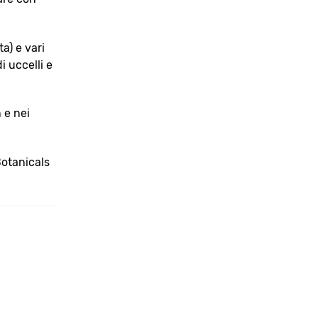
a) e vari
i uccelli e
 e nei
Botanicals