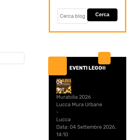
Cerca
EVENTI LEGO®
04
Set
Murabilia 2026
Lucca Mura Urbane
-
Lucca
Data:
04 Settembre 2026,
14:10