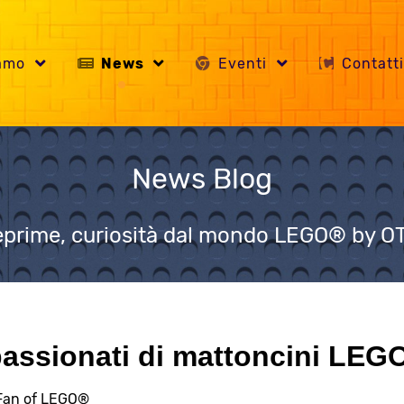
iamo
News
Eventi
Contatt
News Blog
prime, curiosità dal mondo LEGO® by 
ssionati di mattoncini LEG
Fan of LEGO®