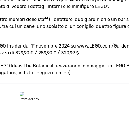
 di vedere i dettagli interni e le minifigure LEGO".
o membri dello staff (il direttore, due giardinieri e un barist
ti, tra cui un cane, uno scoiattolo, un coniglio, quattro figure d
i LEGO Insider dal 1° novembre 2024 su www.LEGO.com/Garden
ezzo di 329,99 € / 289,99 £ / 329,99 $.
l set LEGO Ideas The Botanical riceveranno in omaggio un LEGO 
atoria, in tutti i negozi e online).
Retro del box