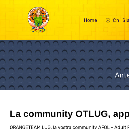
Home
Chi S
Ante
La community OTLUG, appa
ORANGETEAM LUG, la vostra community AFOL - Adult 