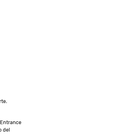
rte.
s Entrance
o del