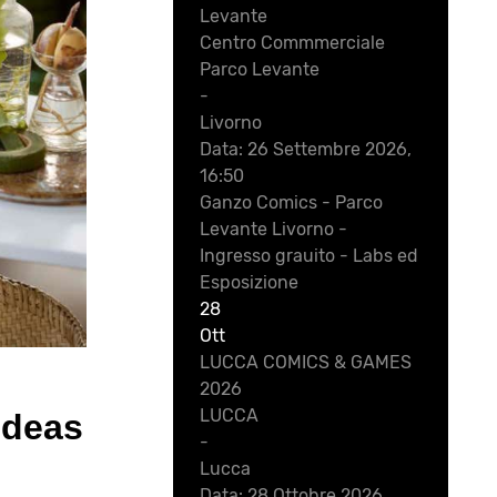
Levante
Centro Commmerciale
Parco Levante
-
Livorno
Data:
26 Settembre 2026,
16:50
Ganzo Comics - Parco
Levante Livorno -
Ingresso grauito - Labs ed
Esposizione
28
Ott
LUCCA COMICS & GAMES
2026
LUCCA
Ideas
-
Lucca
Data:
28 Ottobre 2026,