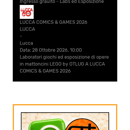
Ingresso grauito - Labs ed Esposizione
28
Ott
LUCCA COMICS & GAMES 2026
LUCCA
-
Lucca
Data:
28 Ottobre 2026, 10:00
Laboratori giochi ed esposizione di opere
in mattoncini LEGO by OTLUG A LUCCA
COMICS & GAMES 2026