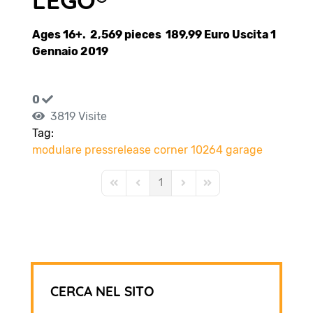
LEGO®
Ages 16+. 2,569 pieces 189,99 Euro Uscita 1
Gennaio 2019
0
3819 Visite
Tag:
modulare
pressrelease
corner
10264
garage
1
First Page
Previous Page
Next Page
Last Page
CERCA NEL SITO