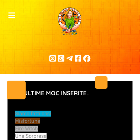
LE ULTIME MOC INSERITE..
Siamo fatti così
Misfortune
Fire Witch
Una Sorpresa