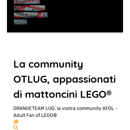
L’EMOZIONE
DELLA CORSA
ROSA ARRIVA A
ROMA
La community
OTLUG, appassionati
di mattoncini LEGO®
ORANGETEAM LUG, la vostra community AFOL -
Adult Fan of LEGO®
Home
Search