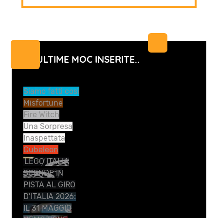
LE ULTIME MOC INSERITE..
Siamo fatti così
Misfortune
Fire Witch
Una Sorpresa
Inaspettata
Cubeleon
LEGO ITALIA
SCENDE IN
PISTA AL GIRO
D’ITALIA 2026:
IL 31 MAGGIO