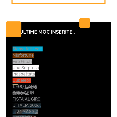
LE ULTIME MOC INSERITE..
Siamo fatti così
Misfortune
Fire Witch
Una Sorpresa
Inaspettata
Cubeleon
LEGO ITALIA
SCENDE IN
PISTA AL GIRO
D’ITALIA 2026:
IL 31 MAGGIO