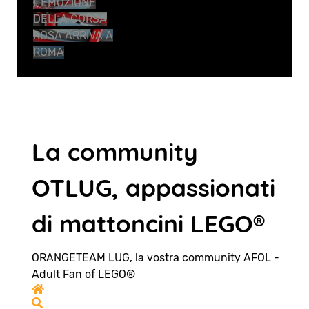
L’EMOZIONE
DELLA CORSA
ROSA ARRIVA A
ROMA
La community
OTLUG, appassionati
di mattoncini LEGO®
ORANGETEAM LUG, la vostra community AFOL -
Adult Fan of LEGO®
Home
Search