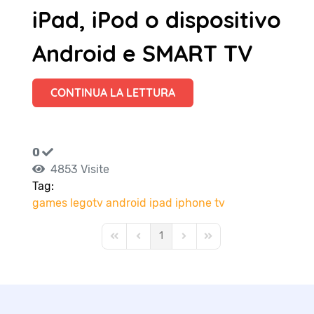
iPad, iPod o dispositivo
Android e SMART TV
CONTINUA LA LETTURA
0
4853 Visite
Tag:
games
legotv
android
ipad
iphone
tv
1
First Page
Previous Page
Next Page
Last Page