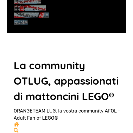
L’EMOZIONE
DELLA CORSA
ROSA ARRIVA A
ROMA
La community
OTLUG, appassionati
di mattoncini LEGO®
ORANGETEAM LUG, la vostra community AFOL -
Adult Fan of LEGO®
Home
Search