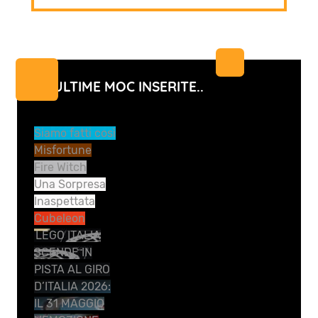
LE ULTIME MOC INSERITE..
Siamo fatti così
Misfortune
Fire Witch
Una Sorpresa
Inaspettata
Cubeleon
LEGO ITALIA
SCENDE IN
PISTA AL GIRO
D’ITALIA 2026:
IL 31 MAGGIO