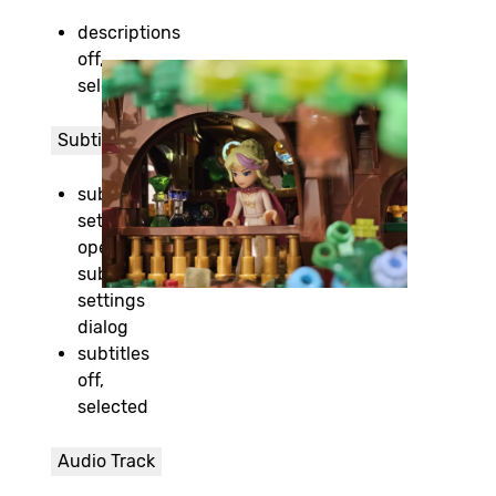
descriptions
off
,
selected
Subtitles
subtitles
settings
,
opens
subtitles
settings
dialog
subtitles
off
,
selected
Audio Track