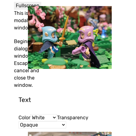
Fullscreen
This is a
modal
window.
Beginning of
dialog
window.
Escape will
cancel and
close the
window.
Text
Color
Transparency