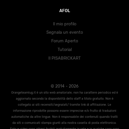
AFOL
Il mio profilo
Segnala un evento
Forum Aperto
Tutorial
Il PISABRICKART
© 2014 - 2026
Orangeteamlug.it è un sito web amatoriale, non ha carattere periodico ed è
aggiornato secondo la disponibilità dello staff a titolo gratuito. Non è
collegato ai siti recensiti/segnalati/ tramite link di affiliazione. Le
informazione riprodotte possono essere imprecise e/o frutto di traduzioni
automatiche da altre lingue. Non è responsabile dei contenuti quando tratti
da siti o comunicati stampa giunti alla nostra casella di posta elettronica.
Foto e video sono altresi fruibili gratuitamente in rete e in qualche caso sono