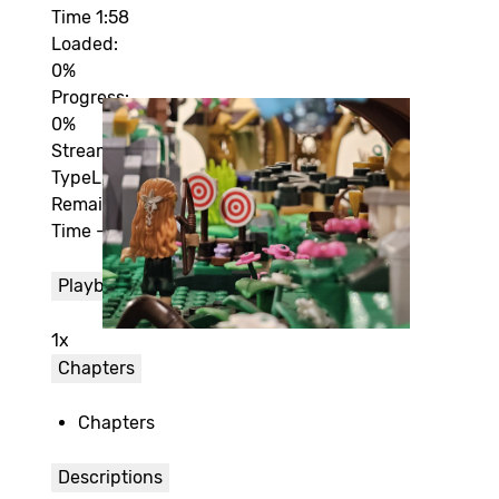
Time
1:58
Loaded
:
0%
Progress
:
0%
Stream
Type
LIVE
Remaining
Time
-1:58
Playback Rate
1x
Chapters
Chapters
Descriptions