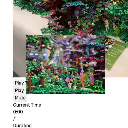
Play Video
Play
Mute
Current Time
0:00
/
Duration