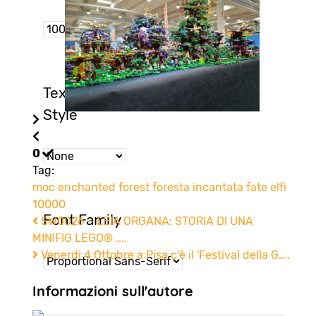
Text Edge
Style
0
Tag:
moc
enchanted forest
foresta incantata
fate elfi
10000
Font Family
SW0026 – LEIA ORGANA: STORIA DI UNA
MINIFIG LEGO® ....
Venerdi 4 Ottobre a Pisa c'è il 'Festival della G....
Informazioni sull'autore