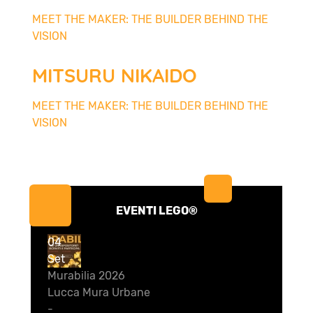
MEET THE MAKER: THE BUILDER BEHIND THE
VISION
MITSURU NIKAIDO
MEET THE MAKER: THE BUILDER BEHIND THE
VISION
EVENTI LEGO®
04
Set
Murabilia 2026
Lucca Mura Urbane
-