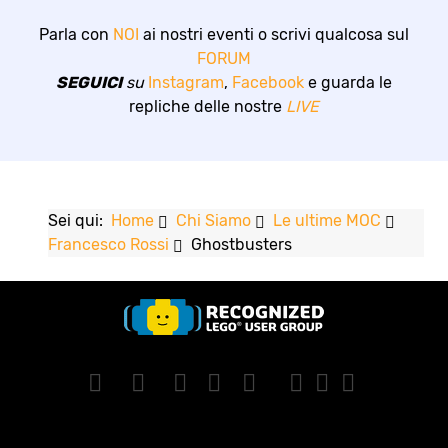
Parla con
NOI
ai nostri eventi o scrivi qualcosa sul
FORUM
SEGUICI
su
Instagram
,
Facebook
e guarda le
repliche delle nostre
LIVE
Sei qui:
Home
Chi Siamo
Le ultime MOC
Francesco Rossi
Ghostbusters