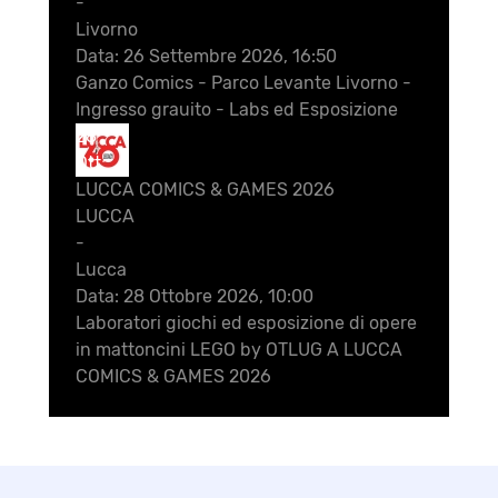
-
Livorno
Data:
26 Settembre 2026, 16:50
Ganzo Comics - Parco Levante Livorno -
Ingresso grauito - Labs ed Esposizione
28
Ott
LUCCA COMICS & GAMES 2026
LUCCA
-
Lucca
Data:
28 Ottobre 2026, 10:00
Laboratori giochi ed esposizione di opere
in mattoncini LEGO by OTLUG A LUCCA
COMICS & GAMES 2026