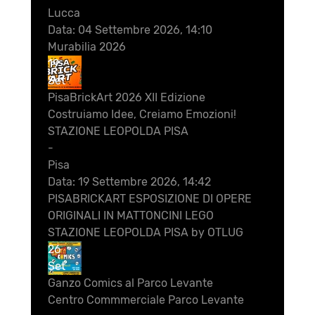
Lucca
Data:
04 Settembre 2026, 14:10
Murabilia 2026
19
Set
PisaBrickArt 2026 XII Edizione
Costruiamo Idee, Creiamo Emozioni!
STAZIONE LEOPOLDA PISA
-
Pisa
Data:
19 Settembre 2026, 14:42
PISABRICKART ESPOSIZIONE DI OPERE
ORIGINALI IN MATTONCINI LEGO
STAZIONE LEOPOLDA PISA by OTLUG
26
Set
Ganzo Comics al Parco Levante
Centro Commmerciale Parco Levante