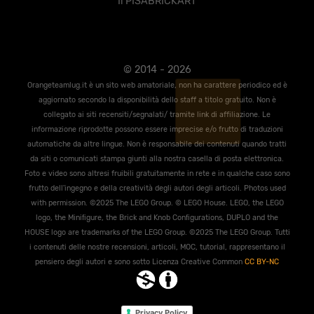
Il PISABRICKART
© 2014 - 2026
Orangeteamlug.it è un sito web amatoriale, non ha carattere periodico ed è
aggiornato secondo la disponibilità dello staff a titolo gratuito. Non è
collegato ai siti recensiti/segnalati/ tramite link di affiliazione. Le
informazione riprodotte possono essere imprecise e/o frutto di traduzioni
automatiche da altre lingue. Non è responsabile dei contenuti quando tratti
da siti o comunicati stampa giunti alla nostra casella di posta elettronica.
Foto e video sono altresi fruibili gratuitamente in rete e in qualche caso sono
frutto dell'ingegno e della creatività degli autori degli articoli. Photos used
with permission. ©2025 The LEGO Group. © LEGO House. LEGO, the LEGO
logo, the Miniﬁgure, the Brick and Knob Conﬁgurations, DUPLO and the
HOUSE logo are trademarks of the LEGO Group. ©2025 The LEGO Group. Tutti
i contenuti delle nostre recensioni, articoli, MOC, tutorial, rappresentano il
pensiero degli autori e sono sotto Licenza Creative Common
CC BY-NC
Privacy Policy