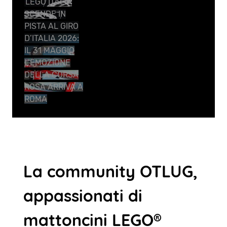
LEGO ITALIA
SCENDE IN
PISTA AL GIRO
D’ITALIA 2026:
IL 31 MAGGIO
L’EMOZIONE
DELLA CORSA
ROSA ARRIVA A
ROMA
La community OTLUG,
appassionati di
mattoncini LEGO®