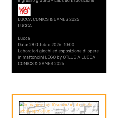
Ingresso grauito - Labs ed Esposizione
28
Ott
LUCCA COMICS & GAMES 2026
LUCCA
-
Lucca
Data:
28 Ottobre 2026, 10:00
Laboratori giochi ed esposizione di opere
in mattoncini LEGO by OTLUG A LUCCA
COMICS & GAMES 2026