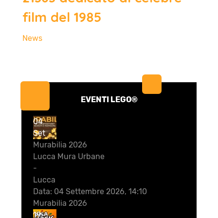
film del 1985
News
EVENTI LEGO®
04
Set
Murabilia 2026
Lucca Mura Urbane
-
Lucca
Data:
04 Settembre 2026, 14:10
Murabilia 2026
19