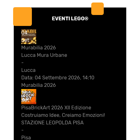
EVENTI LEGO®
04
Set
Murabilia 2026
Lucca Mura Urbane
-
Lucca
Data:
04 Settembre 2026, 14:10
Murabilia 2026
19
Set
PisaBrickArt 2026 XII Edizione
Costruiamo Idee, Creiamo Emozioni!
STAZIONE LEOPOLDA PISA
-
Pisa