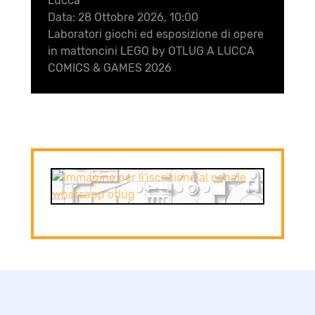
Lucca
Data:
28 Ottobre 2026, 10:00
Laboratori giochi ed esposizione di opere
in mattoncini LEGO by OTLUG A LUCCA
COMICS & GAMES 2026