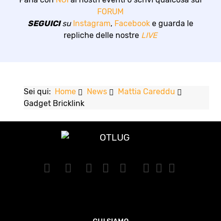
FORUM
SEGUICI
su
Instagram
,
Facebook
e guarda le
repliche delle nostre
LIVE
Sei qui:
Home
News
Mattia Careddu
Gadget Bricklink