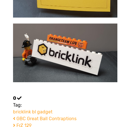
0
Tag:
bricklink
bl
gadget
GBC Great Ball Contraptions
FrZ 129