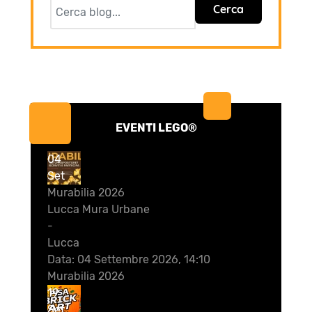
Cerca
EVENTI LEGO®
04
Set
Murabilia 2026
Lucca Mura Urbane
-
Lucca
Data:
04 Settembre 2026, 14:10
Murabilia 2026
19
Set