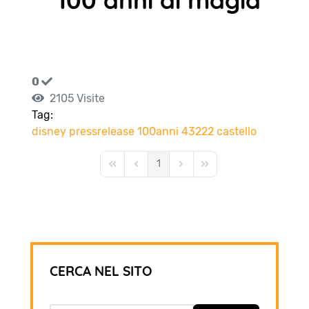
100 anni di magia
0
2105 Visite
Tag:
disney
pressrelease
100anni
43222
castello
1
First Page
Previous Page
Next Page
Last Page
CERCA NEL SITO