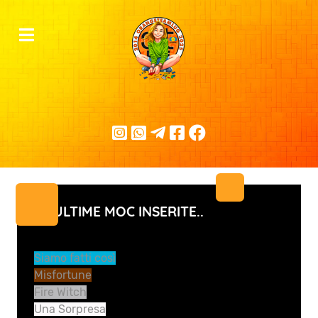
LE ULTIME MOC INSERITE..
Siamo fatti così
Misfortune
Fire Witch
Una Sorpresa