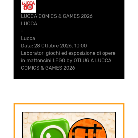
28
Ott
LUCCA COMICS & GAMES 2026
LUCCA
-
Lucca
Data:
28 Ottobre 2026, 10:00
Laboratori giochi ed esposizione di opere
in mattoncini LEGO by OTLUG A LUCCA
COMICS & GAMES 2026