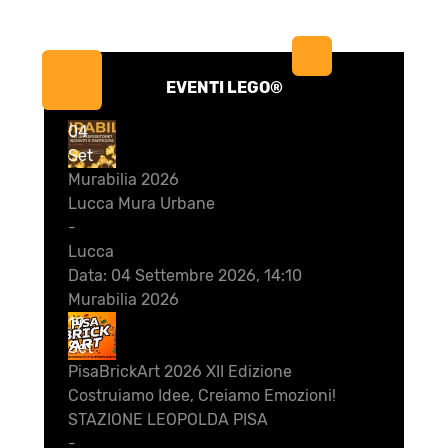
EVENTI LEGO®
04
Set
Murabilia 2026
Lucca Mura Urbane
-
Lucca
Data:
04 Settembre 2026, 14:10
Murabilia 2026
19
Set
PisaBrickArt 2026 XII Edizione
Costruiamo Idee, Creiamo Emozioni!
STAZIONE LEOPOLDA PISA
-