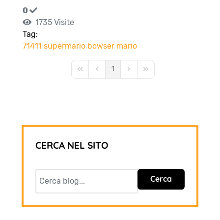
0
1735 Visite
Tag:
71411
supermario
bowser
mario
1
First Page
Previous Page
Next Page
Last Page
CERCA NEL SITO
Cerca