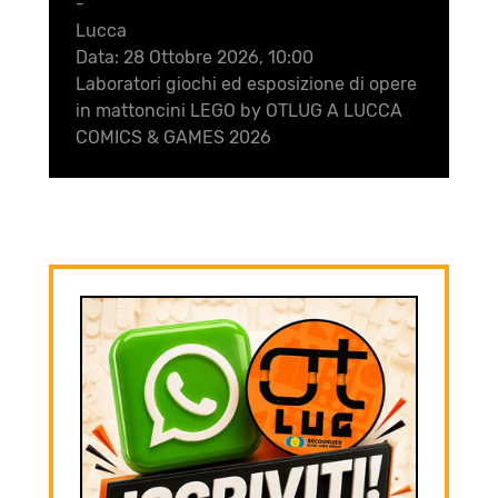
-
Lucca
Data:
28 Ottobre 2026, 10:00
Laboratori giochi ed esposizione di opere
in mattoncini LEGO by OTLUG A LUCCA
COMICS & GAMES 2026