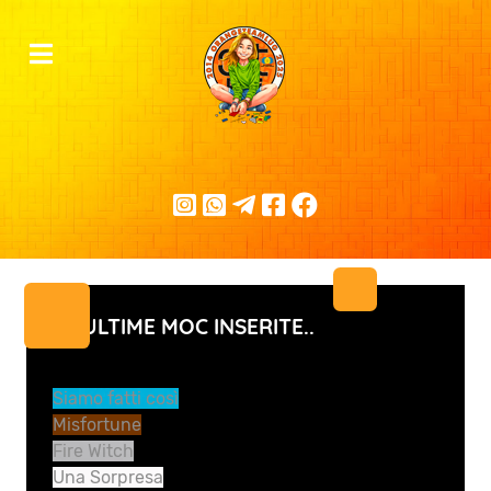
LE ULTIME MOC INSERITE..
Siamo fatti così
Misfortune
Fire Witch
Una Sorpresa