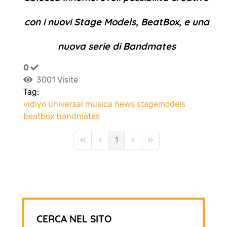
con i nuovi Stage Models, BeatBox, e una
nuova serie di Bandmates
0
3001 Visite
Tag:
vidiyo
universal
musica
news
stagemodels
beatbox
bandmates
1
First Page
Previous Page
Next Page
Last Page
CERCA NEL SITO