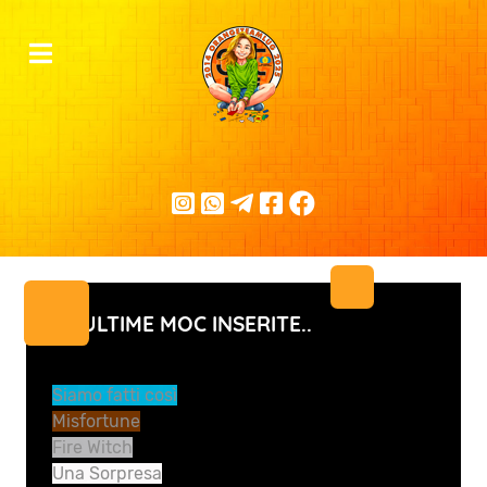
LE ULTIME MOC INSERITE..
Siamo fatti così
Misfortune
Fire Witch
Una Sorpresa