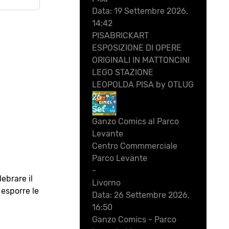
Data:
19 Settembre 2026,
14:42
PISABRICKART
ESPOSIZIONE DI OPERE
ORIGINALI IN MATTONCINI
LEGO STAZIONE
LEOPOLDA PISA by OTLUG
26
Set
Ganzo Comics al Parco
Levante
Centro Commmerciale
Parco Levante
-
ebrare il
Livorno
 esporre le
Data:
26 Settembre 2026,
16:50
Ganzo Comics - Parco