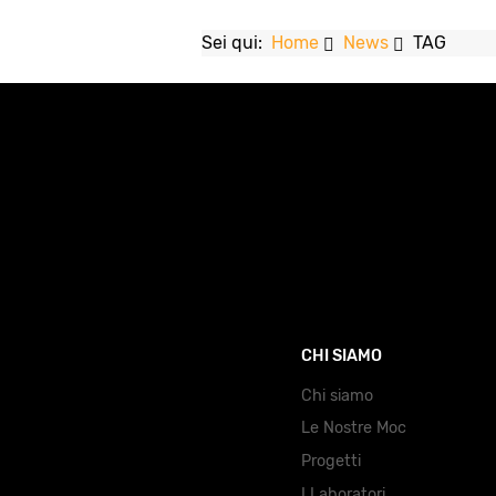
Sei qui:
Home
News
TAG
CHI SIAMO
Chi siamo
Le Nostre Moc
Progetti
I Laboratori