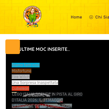
Home
Chi S
LE ULTIME MOC INSERITE..
Siamo fatti così
Misfortune
Fire Witch
Una Sorpresa Inaspettata
Cubeleon
LEGO ITALIA SCENDE IN PISTA AL GIRO
D’ITALIA 2026: IL 31 MAGGIO
L’EMOZIONE DELLA CORSA ROSA