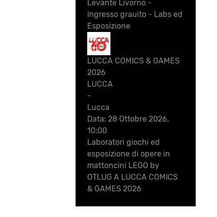
Levante Livorno -
Ingresso grauito - Labs ed
Esposizione
28
Ott
LUCCA COMICS & GAMES
2026
LUCCA
-
Lucca
Data:
28 Ottobre 2026,
10:00
Laboratori giochi ed
esposizione di opere in
mattoncini LEGO by
OTLUG A LUCCA COMICS
& GAMES 2026