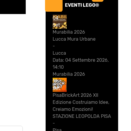
EVENTI LEGO®
04
Set
Murabilia 2026
Lucca Mura Urbane
-
Lucca
Data:
04 Settembre 2026,
14:10
Murabilia 2026
19
Set
PisaBrickArt 2026 XII
Edizione Costruiamo Idee,
Creiamo Emozioni!
STAZIONE LEOPOLDA PISA
-
Pisa