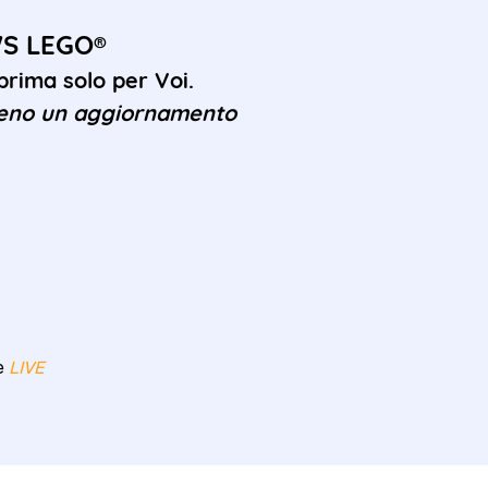
WS LEGO®
rima solo per Voi.
eno un aggiornamento
re
LIVE