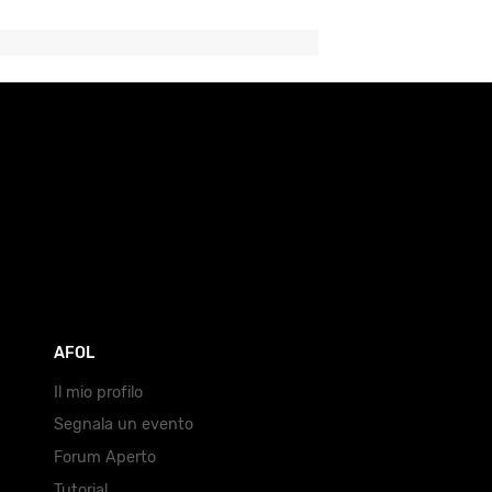
AFOL
Il mio profilo
Segnala un evento
Forum Aperto
Tutorial