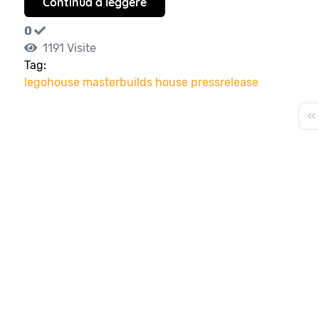
Continua a leggere
0
1191 Visite
Tag:
legohouse
masterbuilds
house
pressrelease
Fir