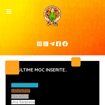
LE ULTIME MOC INSERITE..
Siamo fatti così
Misfortune
Fire Witch
Una Sorpresa