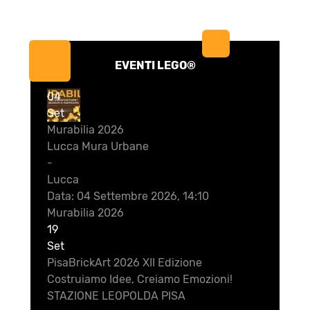
EVENTI LEGO®
04
Set
Murabilia 2026
Lucca Mura Urbane
-
Lucca
Data:
04 Settembre 2026, 14:10
Murabilia 2026
19
Set
PisaBrickArt 2026 XII Edizione
Costruiamo Idee, Creiamo Emozioni!
STAZIONE LEOPOLDA PISA