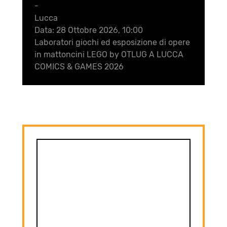
-
Lucca
Data:
28 Ottobre 2026, 10:00
Laboratori giochi ed esposizione di opere
in mattoncini LEGO by OTLUG A LUCCA
COMICS & GAMES 2026