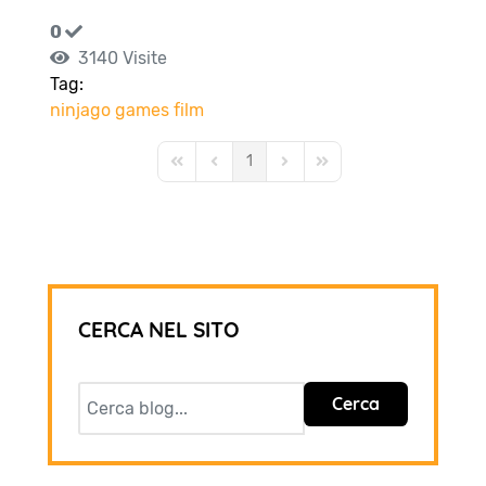
0
3140 Visite
Tag:
ninjago
games
film
1
First Page
Previous Page
Next Page
Last Page
CERCA NEL SITO
Cerca