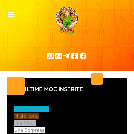
LE ULTIME MOC INSERITE..
Siamo fatti così
Misfortune
Fire Witch
Una Sorpresa