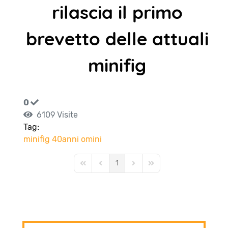
rilascia il primo
brevetto delle attuali
minifig
0
6109 Visite
Tag:
minifig
40anni
omini
1
First Page
Previous Page
Next Page
Last Page