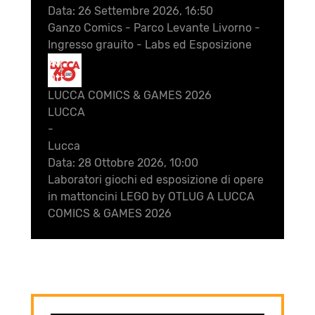
Data:
26 Settembre 2026, 16:50
Ganzo Comics - Parco Levante Livorno -
Ingresso grauito - Labs ed Esposizione
28
Ott
LUCCA COMICS & GAMES 2026
LUCCA
-
Lucca
Data:
28 Ottobre 2026, 10:00
Laboratori giochi ed esposizione di opere
in mattoncini LEGO by OTLUG A LUCCA
COMICS & GAMES 2026