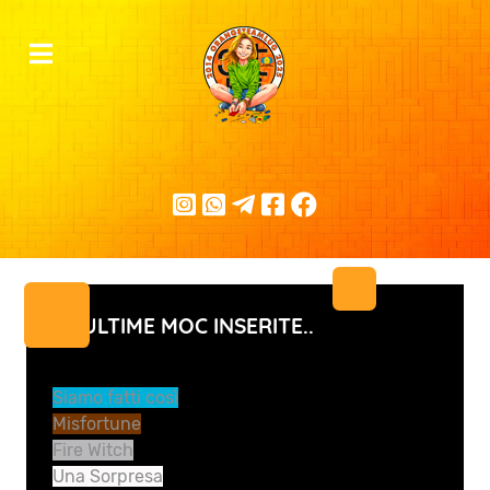
LE ULTIME MOC INSERITE..
Siamo fatti così
Misfortune
Fire Witch
Una Sorpresa