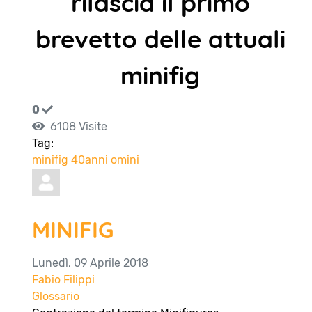
rilascia il primo
brevetto delle attuali
minifig
0
6108 Visite
Tag:
minifig
40anni
omini
MINIFIG
Lunedì, 09 Aprile 2018
Fabio Filippi
Glossario