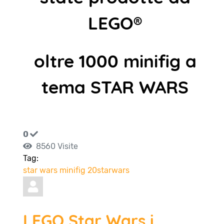
LEGO®
oltre 1000 minifig a
tema STAR WARS
0
8560 Visite
Tag:
star wars
minifig
20starwars
LEGO Star Wars i