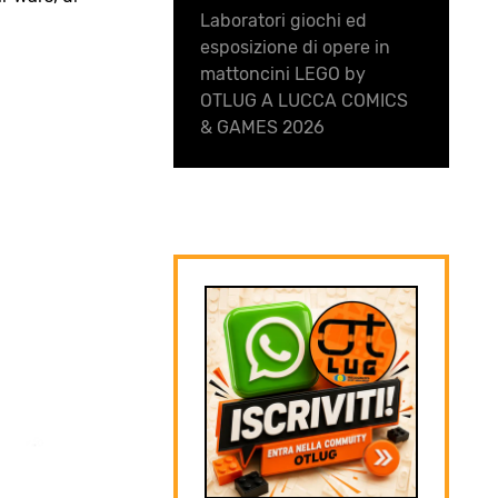
Laboratori giochi ed
esposizione di opere in
mattoncini LEGO by
OTLUG A LUCCA COMICS
& GAMES 2026