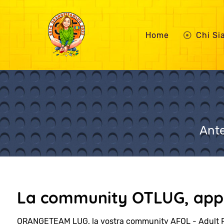
Home
Chi S
Ante
La community OTLUG, appa
ORANGETEAM LUG, la vostra community AFOL - Adult 