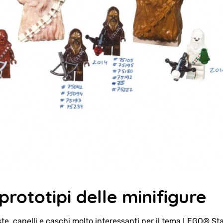
rototipi delle minifigure
ste, capelli e caschi molto interessanti per il tema LEGO® Sta