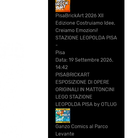
19
Set
PisaBrickArt 2026 XII
Edizione Costruiamo Idee,
Creiamo Emozioni!
STAZIONE LEOPOLDA PISA
-
Pisa
Data:
19 Settembre 2026,
14:42
PISABRICKART
ESPOSIZIONE DI OPERE
ORIGINALI IN MATTONCINI
LEGO STAZIONE
LEOPOLDA PISA by OTLUG
26
Set
Ganzo Comics al Parco
Levante