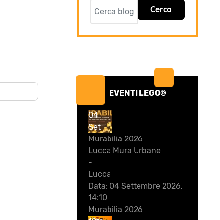
Cerca
EVENTI LEGO®
04
Set
Murabilia 2026
Lucca Mura Urbane
-
Lucca
Data:
04 Settembre 2026,
14:10
Murabilia 2026