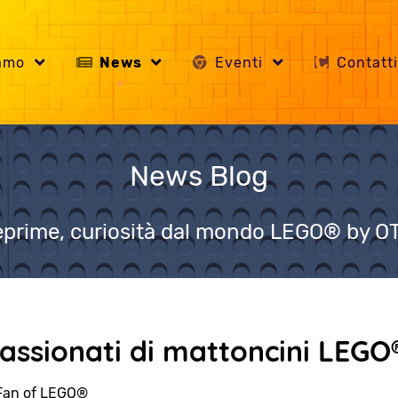
iamo
News
Eventi
Contatt
News Blog
prime, curiosità dal mondo LEGO® by 
ssionati di mattoncini LEGO
Fan of LEGO®