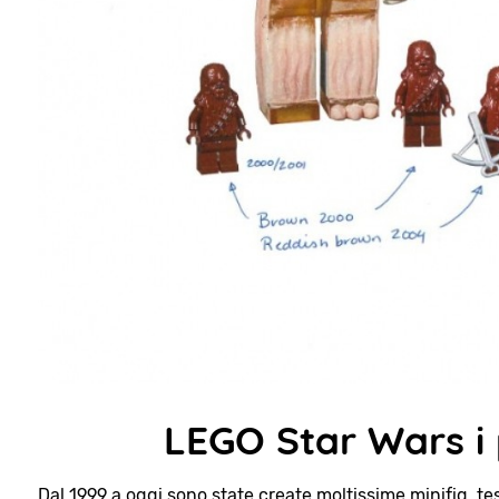
LEGO Star Wars i p
Dal 1999 a oggi sono state create moltissime minifig, te