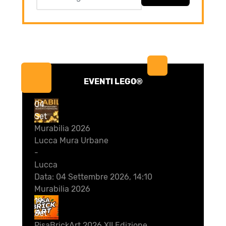
EVENTI LEGO®
04
Set
Murabilia 2026
Lucca Mura Urbane
-
Lucca
Data:
04 Settembre 2026, 14:10
Murabilia 2026
19
Set
PisaBrickArt 2026 XII Edizione