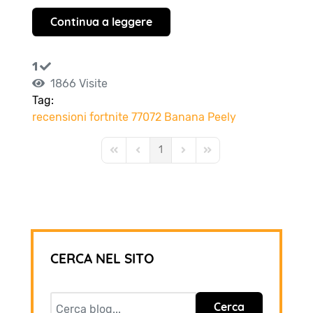
Continua a leggere
1
1866 Visite
Tag:
recensioni
fortnite
77072
Banana
Peely
1
First Page
Previous Page
Next Page
Last Page
CERCA NEL SITO
Cerca