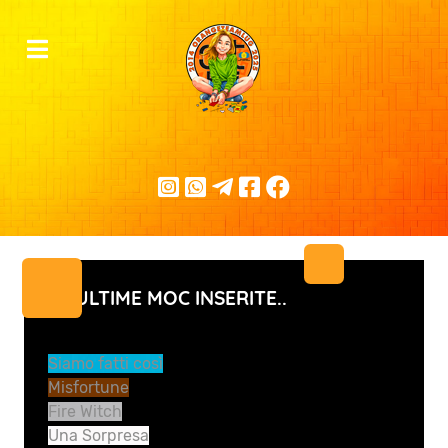
LE ULTIME MOC INSERITE..
Siamo fatti così
Misfortune
Fire Witch
Una Sorpresa