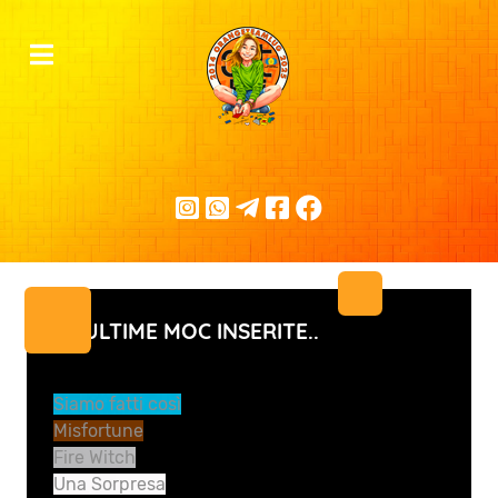
LE ULTIME MOC INSERITE..
Siamo fatti così
Misfortune
Fire Witch
Una Sorpresa