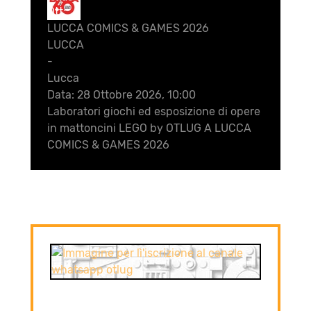
Ott
LUCCA COMICS & GAMES 2026
LUCCA
-
Lucca
Data:
28 Ottobre 2026, 10:00
Laboratori giochi ed esposizione di opere
in mattoncini LEGO by OTLUG A LUCCA
COMICS & GAMES 2026