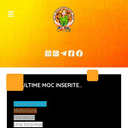
LE ULTIME MOC INSERITE..
Siamo fatti così
Misfortune
Fire Witch
Una Sorpresa