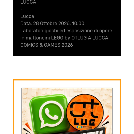
LUCCA
-
Lucca
Data:
28 Ottobre 2026, 10:00
Laboratori giochi ed esposizione di opere
in mattoncini LEGO by OTLUG A LUCCA
COMICS & GAMES 2026