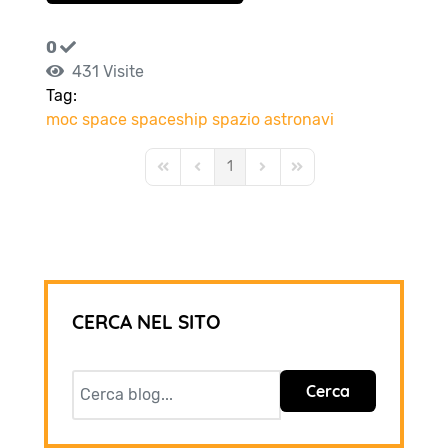
0
431 Visite
Tag:
moc
space
spaceship
spazio
astronavi
1
First Page
Previous Page
Next Page
Last Page
CERCA NEL SITO
Cerca