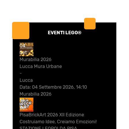
EVENTI LEGO®
04
Set
Murabilia 2026
Lucca Mura Urbane
-
Lucca
Data:
04 Settembre 2026, 14:10
Murabilia 2026
19
Set
PisaBrickArt 2026 XII Edizione
Costruiamo Idee, Creiamo Emozioni!
STAZIONE LEOPOLDA PISA