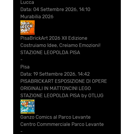
Lucca
Data:
04 Settembre 2026, 14:10
Murabilia 2026
19
Set
PisaBrickArt 2026 XII Edizione
Costruiamo Idee, Creiamo Emozioni!
STAZIONE LEOPOLDA PISA
-
Pisa
Data:
19 Settembre 2026, 14:42
PISABRICKART ESPOSIZIONE DI OPERE
ORIGINALI IN MATTONCINI LEGO
STAZIONE LEOPOLDA PISA by OTLUG
26
Set
Ganzo Comics al Parco Levante
Centro Commmerciale Parco Levante
-