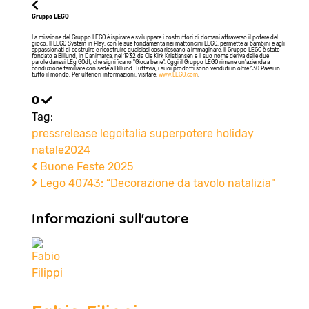
Gruppo LEGO
La missione del Gruppo LEGO è ispirare e sviluppare i costruttori di domani attraverso il potere del
gioco. Il LEGO System in Play, con le sue fondamenta nei mattoncini LEGO, permette ai bambini e agli
appassionati di costruire e ricostruire qualsiasi cosa riescano a immaginare. Il Gruppo LEGO è stato
fondato a Billund, in Danimarca, nel 1932 da Ole Kirk Kristiansen e il suo nome deriva dalle due
parole danesi LEg GOdt, che significano "Gioca bene". Oggi il Gruppo LEGO rimane un'azienda a
conduzione familiare con sede a Billund. Tuttavia, i suoi prodotti sono venduti in oltre 130 Paesi in
tutto il mondo. Per ulteriori informazioni, visitare:
www.LEGO.com
.
0
Tag:
pressrelease
legoitalia
superpotere
holiday
natale2024
Buone Feste 2025
Lego 40743: “Decorazione da tavolo natalizia"
Informazioni sull'autore