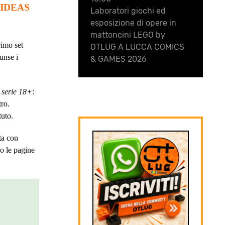
® IDEAS
Laboratori giochi ed
esposizione di opere in
mattoncini LEGO by
rimo set
OTLUG A LUCCA COMICS
unse i
& GAMES 2026
a
serie 18+
:
tro.
tuto.
ta con
no le pagine