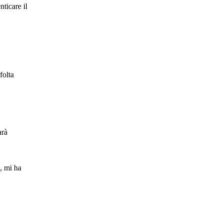
ticare il
folta
arà
, mi ha