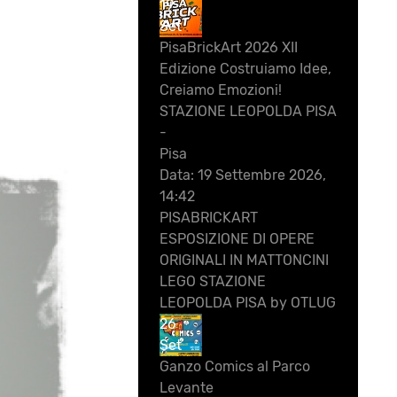
19
Set
PisaBrickArt 2026 XII
Edizione Costruiamo Idee,
Creiamo Emozioni!
STAZIONE LEOPOLDA PISA
-
Pisa
Data:
19 Settembre 2026,
14:42
PISABRICKART
ESPOSIZIONE DI OPERE
ORIGINALI IN MATTONCINI
LEGO STAZIONE
LEOPOLDA PISA by OTLUG
26
Set
Ganzo Comics al Parco
Levante