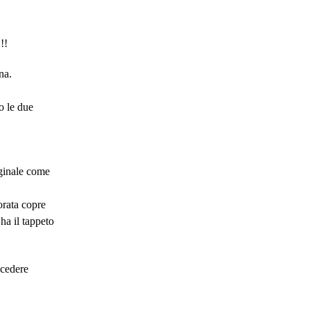
!!
na.
o le due
iginale come
orata copre
ha il tappeto
ccedere