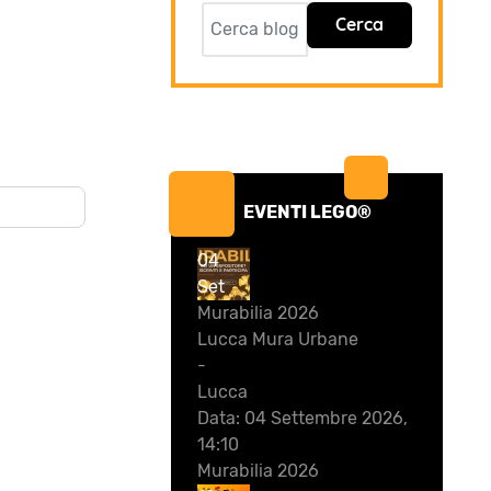
Cerca
EVENTI LEGO®
04
Set
Murabilia 2026
Lucca Mura Urbane
-
Lucca
Data:
04 Settembre 2026,
14:10
Murabilia 2026