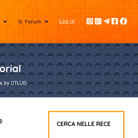
Log in
i
Forum
orial
che by OTLUG
®
CERCA NELLE RECE