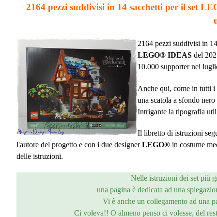
2164 pezzi suddivisi in 14 sacchetti per i
2164 pezzi suddivisi in 14 
LEGO® IDEAS
del 2021
10.000 supporter nel lugl
Anche qui, come in tutti i
una scatola a sfondo nero c
Intrigante la tipografia uti
Il libretto di istruzioni se
l'autore del progetto e con i due designer
LEGO®
in costume medi
delle istruzioni.
Nelle istruzioni dei set più 
una pagina è dedicata ad una spiegazi
Vi è anche un collegamento ad una pag
Ci voleva!! O almeno penso ci volesse, del rest