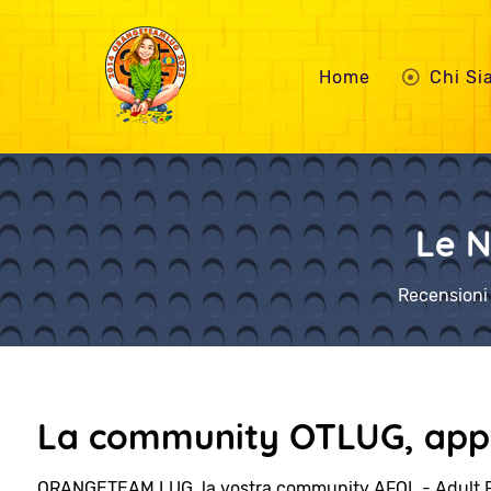
Home
Chi S
Le N
Recensioni 
La community OTLUG, appa
ORANGETEAM LUG, la vostra community AFOL - Adult 