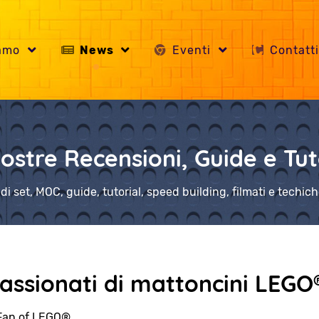
iamo
News
Eventi
Contatt
ostre Recensioni, Guide e Tut
di set, MOC, guide, tutorial, speed building, filmati e techi
ssionati di mattoncini LEGO
Fan of LEGO®