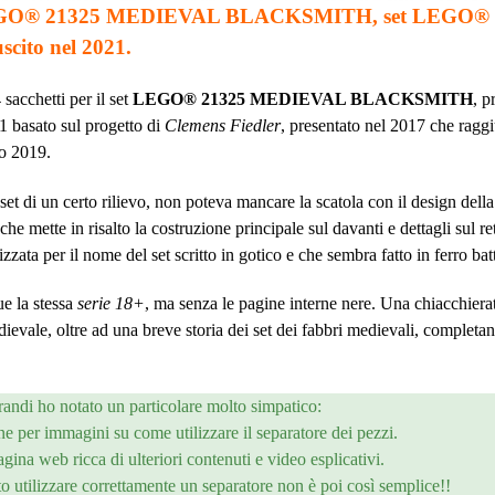
l set LEGO® 21325 MEDIEVAL BLACKSMITH, set LEGO
uscito nel 2021.
sacchetti per il set
LEGO® 21325 MEDIEVAL BLACKSMITH
, p
 basato sul progetto di
Clemens Fiedler
, presentato nel 2017 che raggi
io 2019.
 set di un certo rilievo, non poteva mancare la scatola con il design dell
he mette in risalto la costruzione principale sul davanti e dettagli sul re
lizzata per il nome del set scritto in gotico e che sembra fatto in ferro bat
gue la stessa
serie 18+
, ma senza le pagine interne nere. Una chiacchiera
evale, oltre ad una breve storia dei set dei fabbri medievali, completa
grandi ho notato un particolare molto simpatico:
one
per immagini su come utilizzare il separatore dei pezzi.
ina web ricca di ulteriori contenuti e video esplicativi.
o utilizzare correttamente un separatore non è poi così semplice!!