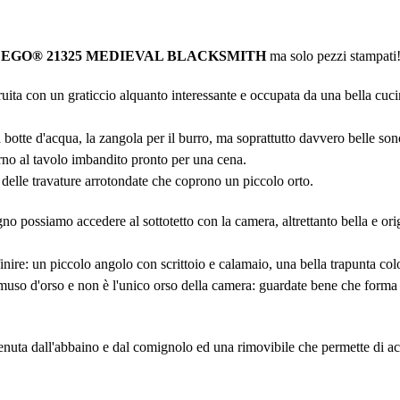
LEGO® 21325 MEDIEVAL BLACKSMITH
ma solo pezzi stampati!
ruita con un graticcio alquanto interessante e occupata da una bella cuci
botte d'acqua, la zangola per il burro, ma soprattutto davvero belle son
torno al tavolo imbandito pronto per una cena.
so delle travature arrotondate che coprono un piccolo orto.
gno possiamo accedere al sottotetto con la camera, altrettanto bella e or
inire: un piccolo angolo con scrittoio e calamaio, una bella trapunta col
 muso d'orso e non è l'unico orso della camera: guardate bene che forma 
a tenuta dall'abbaino e dal comignolo ed una rimovibile che permette di a