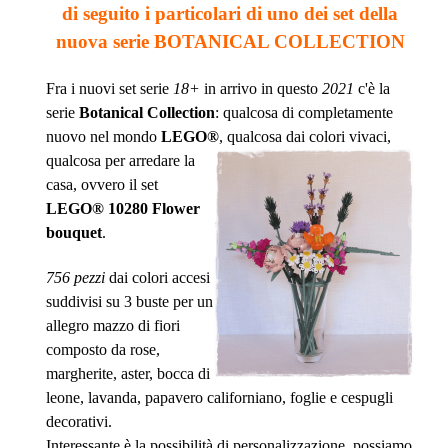
di seguito i particolari di uno dei set della
nuova serie BOTANICAL COLLECTION
Fra i nuovi set serie
18+
in arrivo in questo
2021
c'è la
serie
Botanical Collection
: qualcosa di completamente
nuovo nel mondo
LEGO®
, qualcosa
dai colori vivaci,
qualcosa per arredare la
casa, ovvero il set
LEGO®
10280 Flower
bouquet
.
756 pezzi
dai colori accesi
suddivisi su 3 buste per un
allegro mazzo di fiori
composto da rose,
margherite, aster, bocca di
leone, lavanda, papavero californiano, foglie e cespugli
decorativi.
Interessante è la possibilità di personalizzazione, possiamo