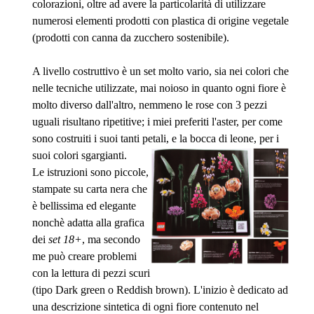
colorazioni, oltre ad avere la particolarità di utilizzare
numerosi elementi prodotti con plastica di origine vegetale
(prodotti con canna da zucchero sostenibile).
A livello costruttivo è un set molto vario, sia nei colori che
nelle tecniche utilizzate, mai noioso in quanto ogni fiore è
molto diverso dall'altro, nemmeno le rose con 3 pezzi
uguali risultano ripetitive; i miei preferiti l'aster, per come
sono costruiti i suoi tanti petali, e la b
occa di leone, per i
suoi colori sgargianti.
Le istruzioni sono piccole,
stampate su carta nera che
è bellissima ed elegante
nonchè adatta alla grafica
dei
set 18+
, ma secondo
me può creare problemi
con la lettura di pezzi scuri
(tipo Dark green o Reddish brown). L'inizio è dedicato ad
una descrizione sintetica di ogni fiore contenuto nel