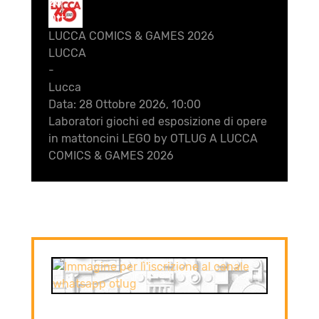
28
Ott
LUCCA COMICS & GAMES 2026
LUCCA
-
Lucca
Data:
28 Ottobre 2026, 10:00
Laboratori giochi ed esposizione di opere
in mattoncini LEGO by OTLUG A LUCCA
COMICS & GAMES 2026