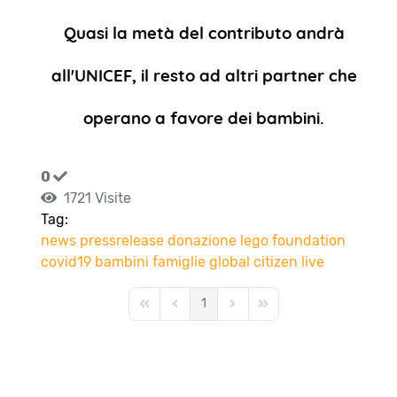
Quasi la metà del contributo andrà
all'UNICEF, il resto ad altri partner che
operano a favore dei bambini.
0
1721 Visite
Tag:
news
pressrelease
donazione
lego foundation
covid19
bambini
famiglie
global citizen live
1
First Page
Previous Page
Next Page
Last Page