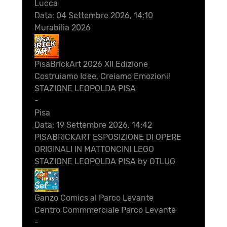
Lucca
Data:
04 Settembre 2026, 14:10
Murabilia 2026
19
Set
PisaBrickArt 2026 XII Edizione
Costruiamo Idee, Creiamo Emozioni!
STAZIONE LEOPOLDA PISA
-
Pisa
Data:
19 Settembre 2026, 14:42
PISABRICKART ESPOSIZIONE DI OPERE
ORIGINALI IN MATTONCINI LEGO
STAZIONE LEOPOLDA PISA by OTLUG
26
Set
Ganzo Comics al Parco Levante
Centro Commmerciale Parco Levante
-