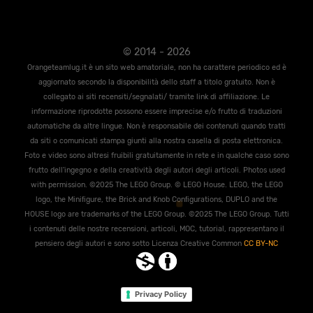
© 2014 - 2026
Orangeteamlug.it è un sito web amatoriale, non ha carattere periodico ed è
aggiornato secondo la disponibilità dello staff a titolo gratuito. Non è
collegato ai siti recensiti/segnalati/ tramite link di affiliazione. Le
informazione riprodotte possono essere imprecise e/o frutto di traduzioni
automatiche da altre lingue. Non è responsabile dei contenuti quando tratti
da siti o comunicati stampa giunti alla nostra casella di posta elettronica.
Foto e video sono altresi fruibili gratuitamente in rete e in qualche caso sono
frutto dell'ingegno e della creatività degli autori degli articoli. Photos used
with permission. ©2025 The LEGO Group. © LEGO House. LEGO, the LEGO
logo, the Miniﬁgure, the Brick and Knob Conﬁgurations, DUPLO and the
HOUSE logo are trademarks of the LEGO Group. ©2025 The LEGO Group. Tutti
i contenuti delle nostre recensioni, articoli, MOC, tutorial, rappresentano il
pensiero degli autori e sono sotto Licenza Creative Common
CC BY-NC
Privacy Policy