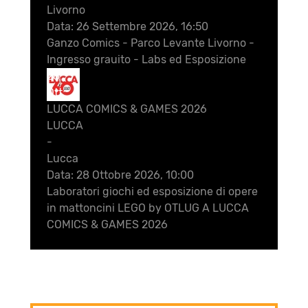
Livorno
Data:
26 Settembre 2026, 16:50
Ganzo Comics - Parco Levante Livorno -
Ingresso grauito - Labs ed Esposizione
28
Ott
LUCCA COMICS & GAMES 2026
LUCCA
-
Lucca
Data:
28 Ottobre 2026, 10:00
Laboratori giochi ed esposizione di opere
in mattoncini LEGO by OTLUG A LUCCA
COMICS & GAMES 2026