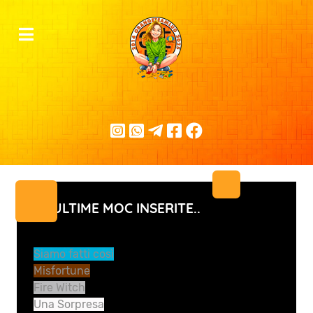
LE ULTIME MOC INSERITE..
Siamo fatti così
Misfortune
Fire Witch
Una Sorpresa