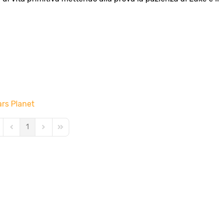
ars Planet
1
st Page
Previous Page
Next Page
Last Page