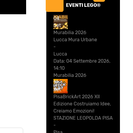
EVENTI LEGO®
04
Set
Murabilia 2026
Lucca Mura Urbane
-
Lucca
Data:
04 Settembre 2026,
14:10
Murabilia 2026
19
Set
PisaBrickArt 2026 XII
Edizione Costruiamo Idee,
Creiamo Emozioni!
STAZIONE LEOPOLDA PISA
-
Pisa