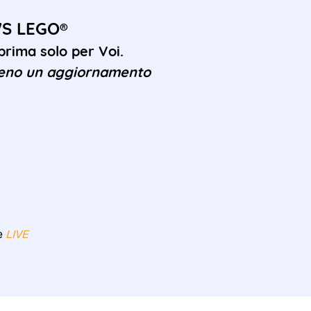
WS LEGO®
rima solo per Voi.
eno un aggiornamento
re
LIVE