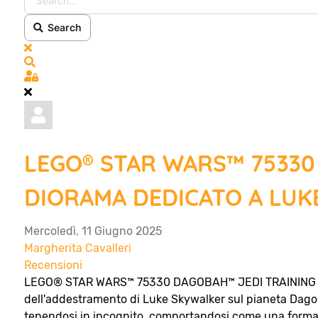
Search
x
Search
Sign In
LEGO® STAR WARS™ 75330
DIORAMA DEDICATO A LUK
Mercoledì, 11 Giugno 2025
Margherita Cavalleri
Recensioni
LEGO® STAR WARS™ 75330 DAGOBAH™ JEDI TRAINING DI
dell'addestramento di Luke Skywalker sul pianeta Dag
tenendosi in incognito, comportandosi come una forma d