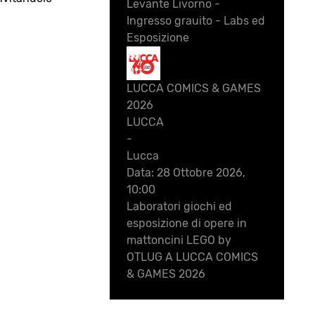
Levante Livorno -
Ingresso grauito - Labs ed
Esposizione
28
Ott
LUCCA COMICS & GAMES
2026
LUCCA
-
Lucca
Data:
28 Ottobre 2026,
10:00
Laboratori giochi ed
esposizione di opere in
mattoncini LEGO by
OTLUG A LUCCA COMICS
& GAMES 2026