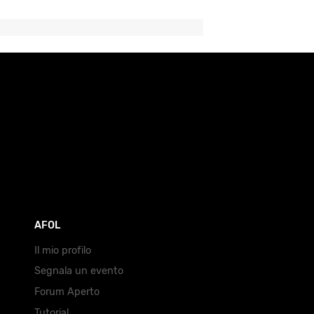
AFOL
Il mio profilo
Segnala un evento
Forum Aperto
Tutorial