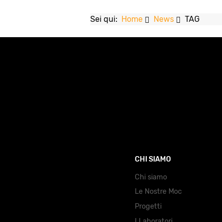
Sei qui:
Home
News
TAG
CHI SIAMO
Chi siamo
Le Nostre Moc
Progetti
I Laboratori