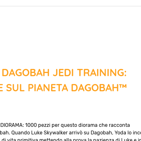
 DAGOBAH JEDI TRAINING:
E SUL PIANETA DAGOBAH™
ORAMA: 1000 pezzi per questo diorama che racconta
obah. Quando Luke Skywalker arrivò su Dagobah, Yoda lo inc
i vita primitiva mettendo alla prova la pazienza di Luke e i