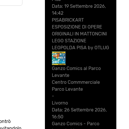
Data:
19 Settembre 2026,
14:42
PISABRICKART
ESPOSIZIONE DI OPERE
ORIGINALI IN MATTONCINI
LEGO STAZIONE
LEOPOLDA PISA by OTLUG
26
Set
Ganzo Comics al Parco
Levante
Centro Commmerciale
Parco Levante
-
Livorno
Data:
26 Settembre 2026,
16:50
ontrò
Ganzo Comics - Parco
nvitandolo