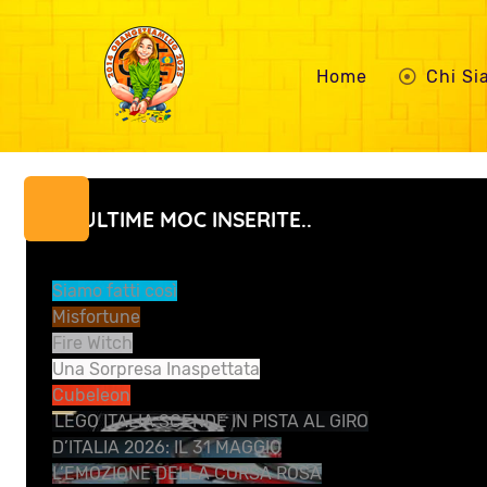
Home
Chi S
LE ULTIME MOC INSERITE..
Siamo fatti così
Misfortune
Fire Witch
Una Sorpresa Inaspettata
Cubeleon
LEGO ITALIA SCENDE IN PISTA AL GIRO
D’ITALIA 2026: IL 31 MAGGIO
L’EMOZIONE DELLA CORSA ROSA