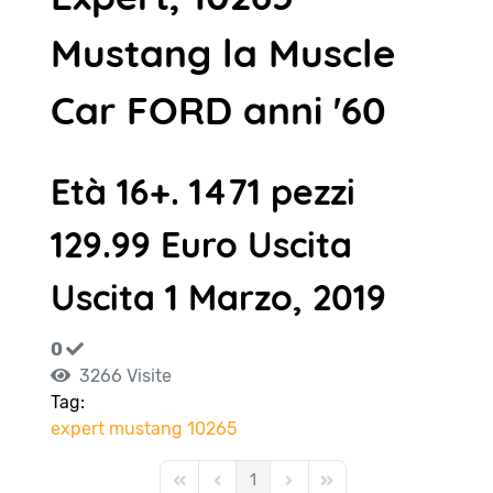
Mustang la Muscle
Car FORD anni '60
Età 16+. 1471 pezzi
129.99 Euro Uscita
Uscita 1 Marzo, 2019
0
3266 Visite
Tag:
expert
mustang
10265
1
First Page
Previous Page
Next Page
Last Page