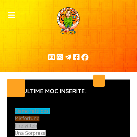
LE ULTIME MOC INSERITE..
Siamo fatti così
Misfortune
Fire Witch
Una Sorpresa