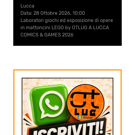
Lucca
Data:
28 Ottobre 2026, 10:00
Laboratori giochi ed esposizione di opere
in mattoncini LEGO by OTLUG A LUCCA
COMICS & GAMES 2026