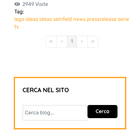
2949 Visite
Tag:
lego ideas
ideas
seinfeld
news
pressrelease
serie
tv
1
First Page
Previous Page
Next Page
Last Page
CERCA NEL SITO
Cerca