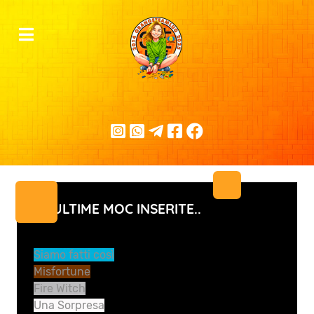
LE ULTIME MOC INSERITE..
Siamo fatti così
Misfortune
Fire Witch
Una Sorpresa