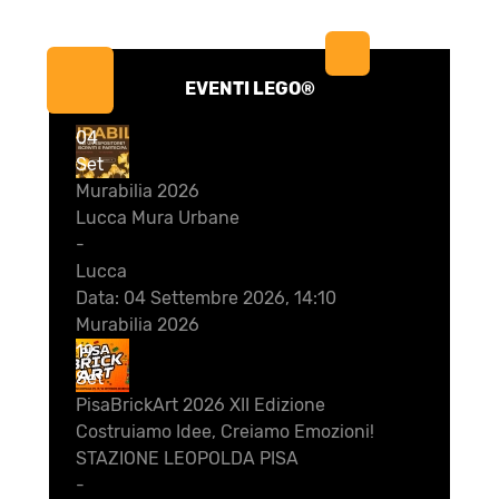
EVENTI LEGO®
04
Set
Murabilia 2026
Lucca Mura Urbane
-
Lucca
Data:
04 Settembre 2026, 14:10
Murabilia 2026
19
Set
PisaBrickArt 2026 XII Edizione
Costruiamo Idee, Creiamo Emozioni!
STAZIONE LEOPOLDA PISA
-