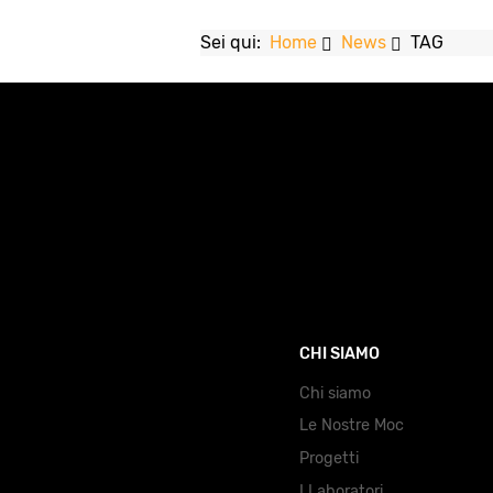
Sei qui:
Home
News
TAG
CHI SIAMO
Chi siamo
Le Nostre Moc
Progetti
I Laboratori