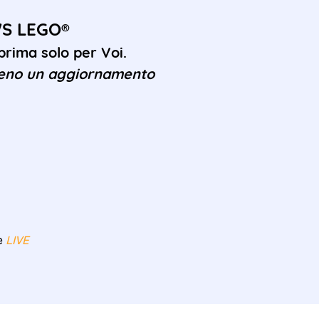
WS LEGO®
rima solo per Voi.
eno un aggiornamento
re
LIVE