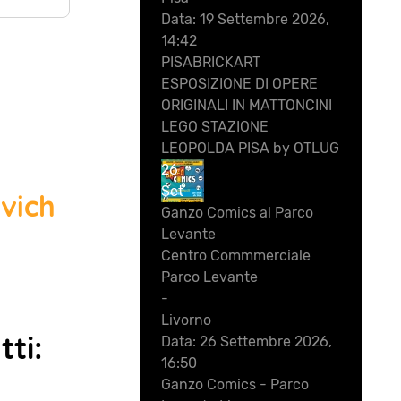
Data:
19 Settembre 2026,
14:42
PISABRICKART
ESPOSIZIONE DI OPERE
ORIGINALI IN MATTONCINI
LEGO STAZIONE
LEOPOLDA PISA by OTLUG
26
Set
vich
Ganzo Comics al Parco
Levante
Centro Commmerciale
Parco Levante
-
Livorno
ti:
Data:
26 Settembre 2026,
16:50
Ganzo Comics - Parco