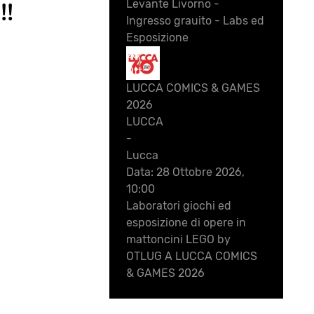
!!
Levante Livorno -
Ingresso grauito - Labs ed
Esposizione
28
Ott
LUCCA COMICS & GAMES
2026
LUCCA
-
Lucca
Data:
28 Ottobre 2026,
10:00
Laboratori giochi ed
esposizione di opere in
mattoncini LEGO by
OTLUG A LUCCA COMICS
& GAMES 2026