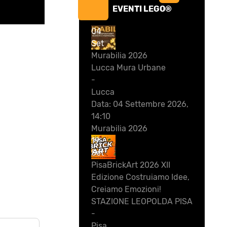
EVENTI LEGO®
04
Set
Murabilia 2026
Lucca Mura Urbane
-
Lucca
Data:
04 Settembre 2026,
14:10
Murabilia 2026
19
Set
PisaBrickArt 2026 XII
Edizione Costruiamo Idee,
Creiamo Emozioni!
STAZIONE LEOPOLDA PISA
-
Pisa