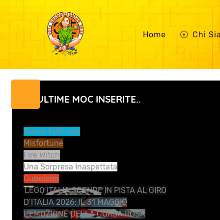
Home
Chi S
LE ULTIME MOC INSERITE..
Siamo fatti così
Misfortune
Fire Witch
Una Sorpresa Inaspettata
Cubeleon
LEGO ITALIA SCENDE IN PISTA AL GIRO
D’ITALIA 2026: IL 31 MAGGIO
L’EMOZIONE DELLA CORSA ROSA