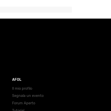
AFOL
Il mio profilo
Segnala un evento
Forum Aperto
Tutorial