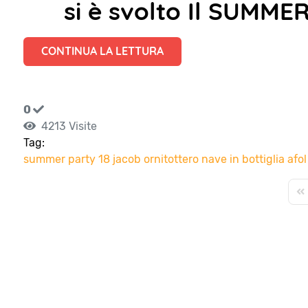
si è svolto Il SUMM
CONTINUA LA LETTURA
0
4213 Visite
Tag:
summer party 18
jacob
ornitottero
nave in bottiglia
afol
Fir