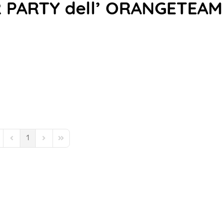
ER PARTY dell’ ORANGETEAM
1
st Page
Previous Page
Next Page
Last Page