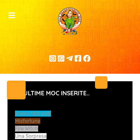
LE ULTIME MOC INSERITE..
Siamo fatti così
Misfortune
Fire Witch
Una Sorpresa