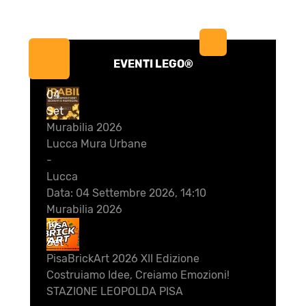
EVENTI LEGO®
04
Set
Murabilia 2026
Lucca Mura Urbane
-
Lucca
Data:
04 Settembre 2026, 14:10
Murabilia 2026
19
Set
PisaBrickArt 2026 XII Edizione
Costruiamo Idee, Creiamo Emozioni!
STAZIONE LEOPOLDA PISA