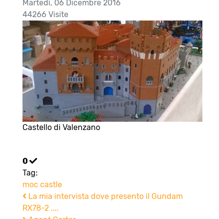
Martedì, 06 Dicembre 2016
44266 Visite
Castello di Valenzano
0
Tag:
moc
castle
La mia intervista dove presento il Gundam
RX78-2 ....