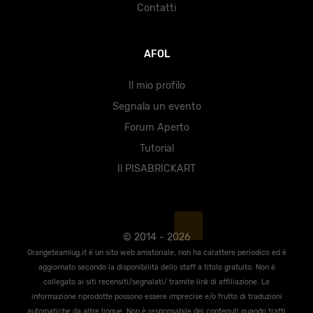
Contatti
AFOL
Il mio profilo
Segnala un evento
Forum Aperto
Tutorial
Il PISABRICKART
© 2014 - 2026
Orangeteamlug.it è un sito web amatoriale, non ha carattere periodico ed è
aggiornato secondo la disponibilità dello staff a titolo gratuito. Non è
collegato ai siti recensiti/segnalati/ tramite link di affiliazione. Le
informazione riprodotte possono essere imprecise e/o frutto di traduzioni
automatiche da altre lingue. Non è responsabile dei contenuti quando tratti