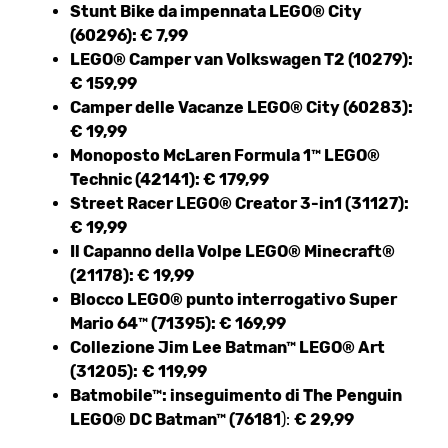
Stunt Bike da impennata LEGO® City
(60296):
€ 7,99
LEGO® Camper van Volkswagen T2 (10279):
€ 159,99
Camper delle Vacanze LEGO® City (60283):
€ 19,99
Monoposto McLaren Formula 1™ LEGO®
Technic (42141):
€ 179,99
Street Racer LEGO® Creator 3-in1 (31127):
€ 19,99
Il Capanno della Volpe LEGO® Minecraft®
(21178):
€ 19,99
Blocco LEGO® punto interrogativo Super
Mario 64™ (71395):
€ 169,99
Collezione Jim Lee Batman™ LEGO® Art
(31205):
€ 119,99
Batmobile™: inseguimento di The Penguin
LEGO® DC Batman™ (76181
):
€ 29,99