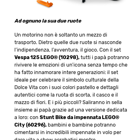
Ad ognuno la sua due ruote
Un motorino non è soltanto un mezzo di
trasporto. Dietro quelle due ruote si nasconde
l’indipendenza, l’avventura, il gioco. Con il set
Vespa 125 LEGO® (10298),
tutti i papà potranno
rivivere le emozioni di un’icona senza tempo che
ha fatto innamorare intere generazioni: il set
ideale per celebrare il simbolo culturale della
Dolce Vita con i suoi colori pastello e dettagli
autentici come la ruota di scorta, il casco e il
mazzo di fiori. E i più piccoli? Saliranno in sella
insieme ai papà grazie ad una versione dedicata
a loro: con
Stunt Bike da impennata LEGO®
City (60296),
bambini e bambine potranno
cimentarsi in incredibili impennate in volo per
dare vita a show acrobatici mentre