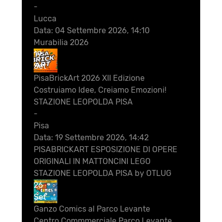
-
Lucca
Data:
04 Settembre 2026, 14:10
Murabilia 2026
19
Set
PisaBrickArt 2026 XII Edizione
Costruiamo Idee, Creiamo Emozioni!
STAZIONE LEOPOLDA PISA
-
Pisa
Data:
19 Settembre 2026, 14:42
PISABRICKART ESPOSIZIONE DI OPERE
ORIGINALI IN MATTONCINI LEGO
STAZIONE LEOPOLDA PISA by OTLUG
26
Set
Ganzo Comics al Parco Levante
Centro Commmerciale Parco Levante