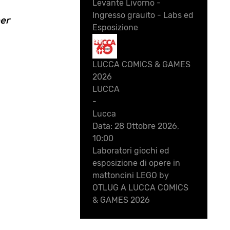
Levante Livorno -
Ingresso grauito - Labs ed
per
Esposizione
28
Ott
LUCCA COMICS & GAMES
2026
LUCCA
-
Lucca
Data:
28 Ottobre 2026,
10:00
Laboratori giochi ed
esposizione di opere in
mattoncini LEGO by
OTLUG A LUCCA COMICS
& GAMES 2026