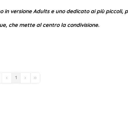
 in versione Adults e uno dedicato ai più piccoli, 
ue, che mette al centro la condivisione.
1
st Page
Previous Page
Next Page
Last Page