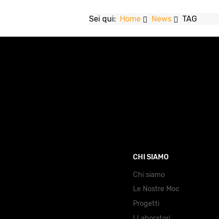
Sei qui:
Home
News
TAG
CHI SIAMO
Chi siamo
Le Nostre Moc
Progetti
I Laboratori