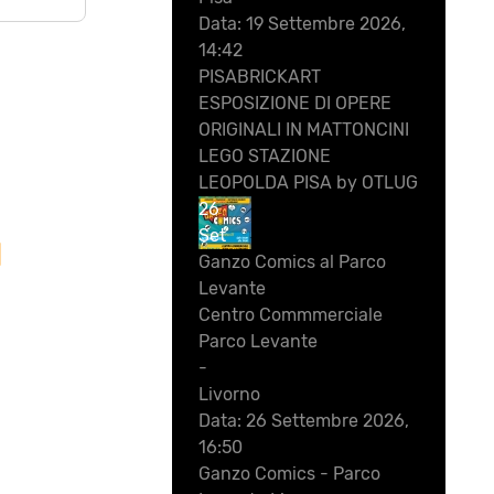
Data:
19 Settembre 2026,
14:42
PISABRICKART
ESPOSIZIONE DI OPERE
ORIGINALI IN MATTONCINI
LEGO STAZIONE
LEOPOLDA PISA by OTLUG
26
Set
I
Ganzo Comics al Parco
Levante
Centro Commmerciale
Parco Levante
-
Livorno
Data:
26 Settembre 2026,
16:50
Ganzo Comics - Parco