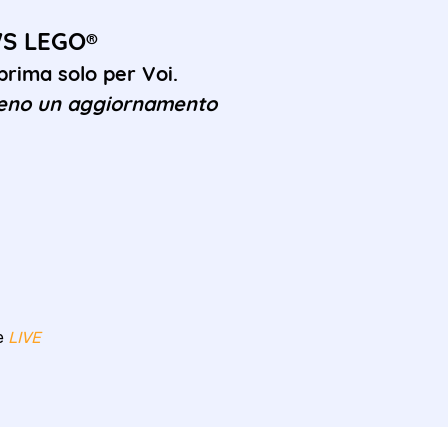
WS LEGO®
rima solo per Voi.
eno un aggiornamento
re
LIVE