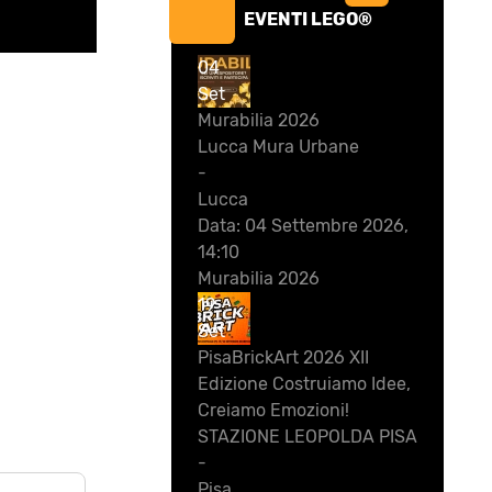
EVENTI LEGO®
04
Set
Murabilia 2026
Lucca Mura Urbane
-
Lucca
Data:
04 Settembre 2026,
14:10
Murabilia 2026
19
Set
PisaBrickArt 2026 XII
Edizione Costruiamo Idee,
Creiamo Emozioni!
STAZIONE LEOPOLDA PISA
-
Pisa