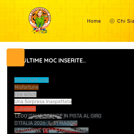
Home
Chi S
LE ULTIME MOC INSERITE..
Siamo fatti così
Misfortune
Fire Witch
Una Sorpresa Inaspettata
Cubeleon
LEGO ITALIA SCENDE IN PISTA AL GIRO
D’ITALIA 2026: IL 31 MAGGIO
L’EMOZIONE DELLA CORSA ROSA