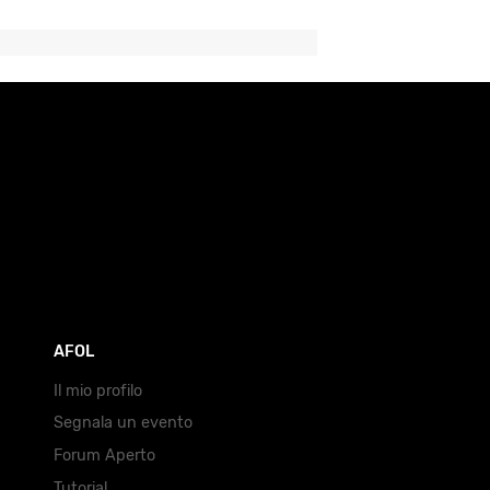
AFOL
Il mio profilo
Segnala un evento
Forum Aperto
Tutorial