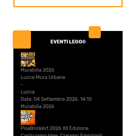
EVENTI LEGO®
04
Set
Murabilia 2026
Lucca Mura Urbane
-
Lucca
Data:
04 Settembre 2026, 14:10
Murabilia 2026
19
Set
PisaBrickArt 2026 XII Edizione
Costruiamo Idee, Creiamo Emozioni!