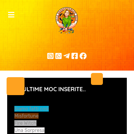
LE ULTIME MOC INSERITE..
Siamo fatti così
Misfortune
Fire Witch
Una Sorpresa