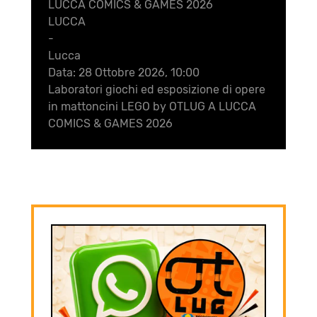
LUCCA COMICS & GAMES 2026
LUCCA
-
Lucca
Data:
28 Ottobre 2026, 10:00
Laboratori giochi ed esposizione di opere
in mattoncini LEGO by OTLUG A LUCCA
COMICS & GAMES 2026