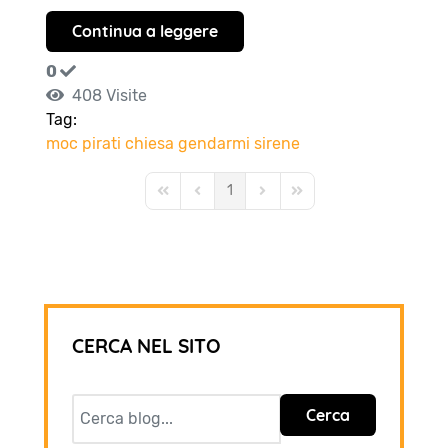
Continua a leggere
0
408 Visite
Tag:
moc
pirati
chiesa
gendarmi
sirene
1
First Page
Previous Page
Next Page
Last Page
CERCA NEL SITO
Cerca