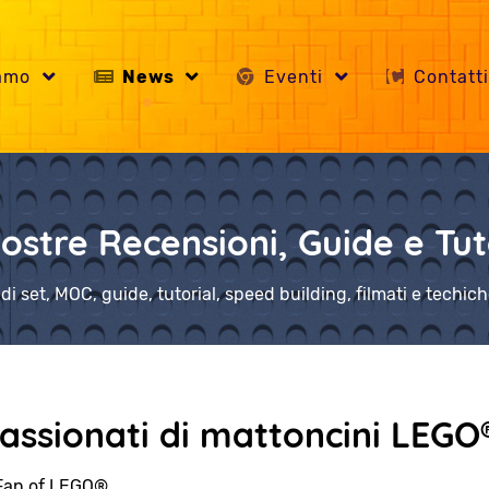
iamo
News
Eventi
Contatt
ostre Recensioni, Guide e Tut
di set, MOC, guide, tutorial, speed building, filmati e techi
ssionati di mattoncini LEGO
Fan of LEGO®