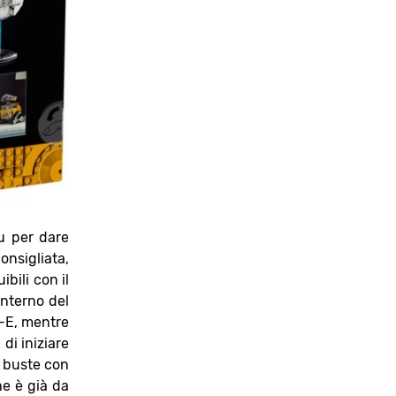
u per dare
onsigliata,
bili con il
interno del
L-E, mentre
di iniziare
e buste con
he è già da