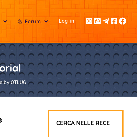
Log in
i
Forum
orial
che by OTLUG
®
CERCA NELLE RECE