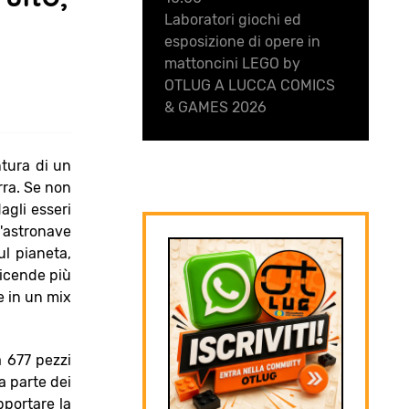
Laboratori giochi ed
esposizione di opere in
mattoncini LEGO by
OTLUG A LUCCA COMICS
& GAMES 2026
ntura di un
rra. Se non
gli esseri
'astronave
ul pianeta,
vicende più
e in un mix
a 677 pezzi
a parte dei
pportare la