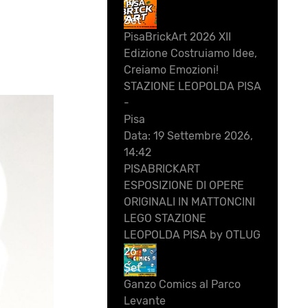
19
Set
PisaBrickArt 2026 XII
Edizione Costruiamo Idee,
Creiamo Emozioni!
STAZIONE LEOPOLDA PISA
-
Pisa
Data:
19 Settembre 2026,
14:42
PISABRICKART
ESPOSIZIONE DI OPERE
ORIGINALI IN MATTONCINI
LEGO STAZIONE
LEOPOLDA PISA by OTLUG
26
Set
Ganzo Comics al Parco
Levante