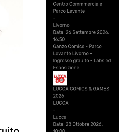
Centro Commmerciale
Parco Levante
-
Livorno
Data:
26 Settembre 2026,
16:50
Ganzo Comics - Parco
Levante Livorno -
Ingresso grauito - Labs ed
Esposizione
28
Ott
LUCCA COMICS & GAMES
2026
LUCCA
-
Lucca
Data:
28 Ottobre 2026,
uito,
10:00