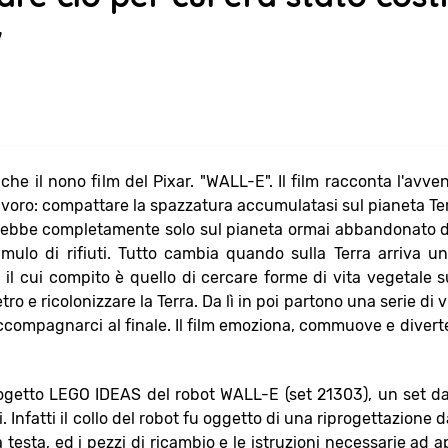
"
che il nono film del Pixar. "WALL-E". Il film racconta l'avve
voro: compattare la spazzatura accumulatasi sul pianeta Te
arebbe completamente solo sul pianeta ormai abbandonato da
ulo di rifiuti. Tutto cambia quando sulla Terra arriva un
l cui compito è quello di cercare forme di vita vegetale s
o e ricolonizzare la Terra. Da lì in poi partono una serie di 
ccompagnarci al finale. Il film emoziona, commuove e divert
progetto LEGO IDEAS del robot WALL-E (set 21303), un set d
 Infatti il collo del robot fu oggetto di una riprogettazione d
esta, ed i pezzi di ricambio e le istruzioni necessarie ad a