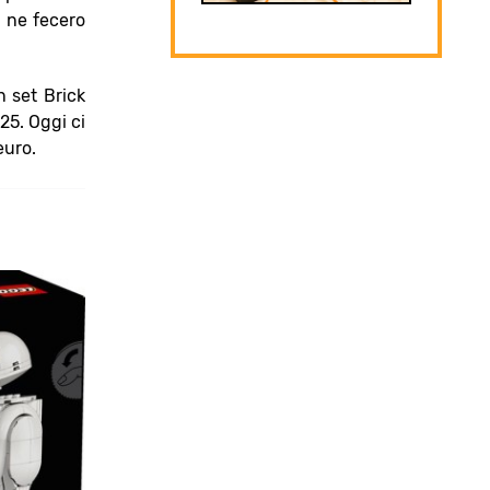
e ne fecero
n set Brick
25. Oggi ci
euro.