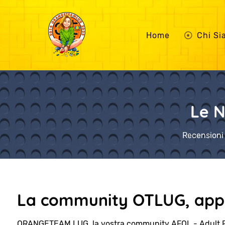
Home
Chi S
Le N
Recensioni 
La community OTLUG, appa
ORANGETEAM LUG, la vostra community AFOL - Adult 