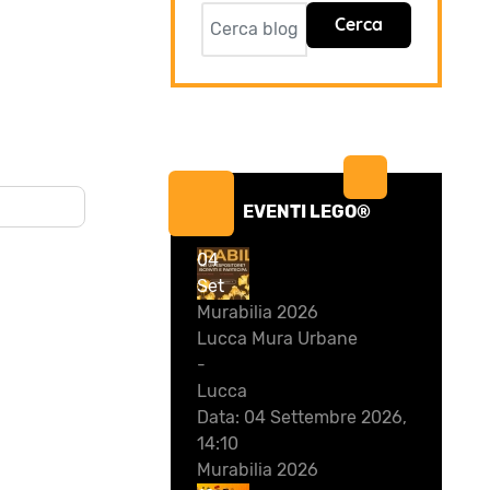
Cerca
EVENTI LEGO®
04
Set
Murabilia 2026
Lucca Mura Urbane
-
Lucca
Data:
04 Settembre 2026,
14:10
Murabilia 2026