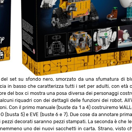
del set su sfondo nero, smorzato da una sfumatura di bl
ia in basso che caratterizza tutti i set per adulti, con età c
ore del box ci mostra una posa diversa dei personaggi costrui
cuni riquadri con dei dettagli delle funzioni dei robot. All'
oni. Con il primo manuale (buste da 1 a 4) costruiremo WAL
M-O (busta 5) e EVE (buste 6 e 7). Due cose da annotare prima 
ti i pezzi decorati saranno pezzi stampati. La seconda è che l
 nemmeno uno dei nuovi sacchetti in carta. Strano, visto c