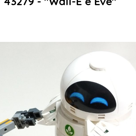
 43279 - "Wall-E e Eve"